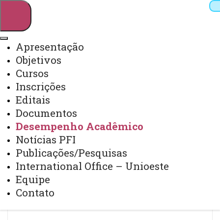
Apresentação
Objetivos
Pesquisar
Cursos
Inscrições
Editais
Webmail
Sistemas
Telefones
Documentos
Arquivo Virtual
Campus
Desempenho Acadêmico
Notícias PFI
Publicações/Pesquisas
International Office – Unioeste
Equipe
Resultado Acadêmico
Contato