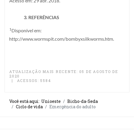
Acesso em: 29 abr. 2018.
3. REFERÊNCIAS
1
Disponível em:
http://www.wormspit.com/bombyxsilkworms.htm.
ATUALIZAÇÃO MAIS RECENTE: 05 DE AGOSTO DE
2020
ACESSOS: 5584
Você está aqui:
Unioeste
Bicho-da-Seda
Ciclo de vida
Emergência do adulto