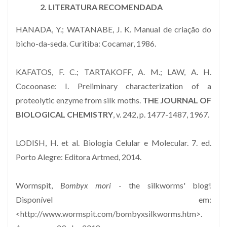
2. LITERATURA RECOMENDADA
HANADA, Y.; WATANABE, J. K. Manual de criação do
bicho-da-seda. Curitiba: Cocamar, 1986.
KAFATOS, F. C.; TARTAKOFF, A. M.; LAW, A. H.
Cocoonase: I. Preliminary characterization of a
proteolytic enzyme from silk moths.
THE JOURNAL OF
BIOLOGICAL CHEMISTRY
, v. 242, p. 1477-1487, 1967.
LODISH, H. et al. Biologia Celular e Molecular. 7. ed.
Porto Alegre: Editora Artmed, 2014.
Wormspit,
Bombyx mori
- the silkworms' blog!
Disponível em:
<http://www.wormspit.com/bombyxsilkworms.htm>.