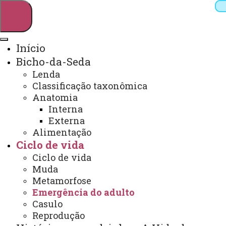
Início
Bicho-da-Seda
Pesquisar
Lenda
Classificação taxonômica
Anatomia
Interna
Webmail
Sistemas
Telefones
Externa
Arquivo Virtual
Campus
Alimentação
Ciclo de vida
Ciclo de vida
Muda
Metamorfose
Emergência do adulto
Casulo
Reprodução