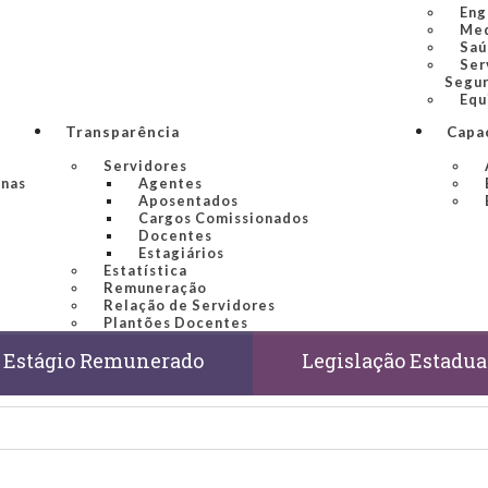
Eng
Med
Saú
Ser
Segur
Equ
Transparência
Capa
Servidores
inas
Agentes
Aposentados
Cargos Comissionados
Docentes
Estagiários
Estatística
Remuneração
Relação de Servidores
Plantões Docentes
Estágio Remunerado
Legislação Estadua