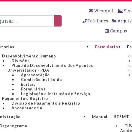
Webmail
Sis
sar
Telefones
Arquiv
Campus
etorias
Formulários
Es
Desenvolvimento Humano
Divisões
Plano de Desenvolvimento dos Agentes
Universitários - PDA
Apresentação
Comissão Instituída
Editais
Formulários
Legislação e Instrução de Serviço
Pagamento e Registro
Divisão de Pagamento e Registro
Aposentadoria
nistração
Manual
SESMT
Organograma
CIP
Acide