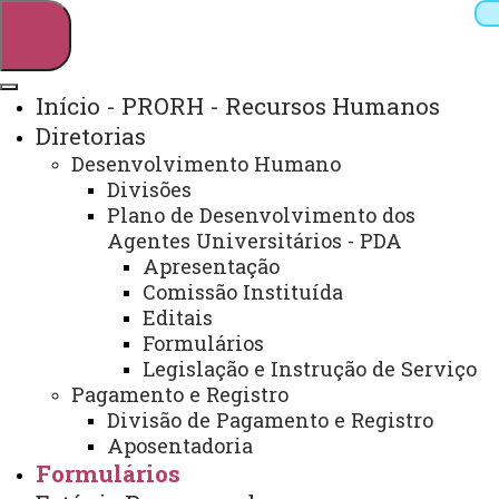
Início - PRORH - Recursos Humanos
Diretorias
Pesquisar
Desenvolvimento Humano
Divisões
Plano de Desenvolvimento dos
Agentes Universitários - PDA
Webmail
Sistemas
Telefones
Apresentação
Arquivo Virtual
Campus
Comissão Instituída
Editais
Formulários
Legislação e Instrução de Serviço
Início
Estágio
Pagamento e Registro
Remunerado
Legislação
Divisão de Pagamento e Registro
Estadual
Manual
Aposentadoria
Formulários