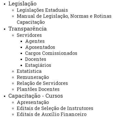
Legislação
Acesso Restrito (Editores do Portal)
Legislações Estaduais
Manual de Legislação, Normas e Rotinas
Arquivo Virtual
Capacitação
Bibliotecas
Transparência
Servidores
Identidade Visual
Agentes
Mapa do Site
Aposentados
Cargos Comissionados
Ouvidoria
Docentes
Estagiários
Portal Office 365
Estatística
Sistemas
Remuneração
Relação de Servidores
Telefones
Plantões Docentes
Webmail
Capacitação - Cursos
Apresentação
Editais de Seleção de Instrutores
Editais de Auxílio Financeiro
REITORIA