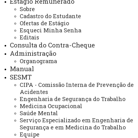
Estágio Remunerado
Disposição Funcional
Sobre
Cadastro do Estudante
Ofertas de Estágio
Esqueci Minha Senha
Formulário (Word)
Editais
Consulta do Contra-Cheque
Formulário (PDF)
Administração
ATUALIZAÇÃO MAIS RECENTE: 27 DE JUNHO DE
2025
Organograma
ACESSOS: 3511
Manual
SESMT
CIPA - Comissão Interna de Prevenção de
Você está aqui:
Unioeste
Recursos Humanos
Acidentes
Formulários
Disposição Funcional
Engenharia de Segurança do Trabalho
Medicina Ocupacional
Saúde Mental
Serviço Especializado em Engenharia de
Segurança e em Medicina do Trabalho
Equipe
ACESSE