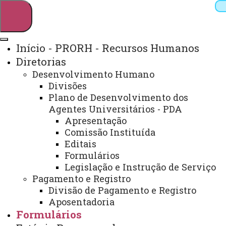
Início - PRORH - Recursos Humanos
Diretorias
Pesquisar
Desenvolvimento Humano
Divisões
Plano de Desenvolvimento dos
Agentes Universitários - PDA
Webmail
Sistemas
Telefones
Apresentação
Arquivo Virtual
Campus
Comissão Instituída
Editais
Formulários
Legislação e Instrução de Serviço
Início
Estágio
Pagamento e Registro
Remunerado
Legislação
Divisão de Pagamento e Registro
Estadual
Manual
Aposentadoria
Formulários