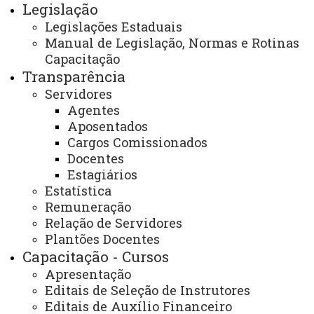
Legislação
1
2
3
4
PÁGINA 3 DE 4
Legislações Estaduais
Manual de Legislação, Normas e Rotinas
Capacitação
Transparência
Você está aqui:
Unioeste
Recursos Humanos
Servidores
Formulários
Agentes
Aposentados
Cargos Comissionados
Docentes
Estagiários
Estatística
ACESSE
Remuneração
Acesso Restrito (Editores do Portal)
Relação de Servidores
Plantões Docentes
Arquivo Virtual
Capacitação - Cursos
Bibliotecas
Apresentação
Editais de Seleção de Instrutores
Identidade Visual
Editais de Auxílio Financeiro