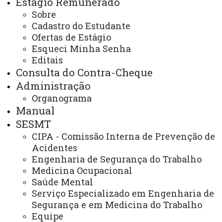
Estágio Remunerado
Título
Sobre
Formulário para quem não possui Bens e Valores
Cadastro do Estudante
Ofertas de Estágio
Formulário Requerimento de Férias
Esqueci Minha Senha
Editais
Formulários
Consulta do Contra-Cheque
GAS - Gratificação de Atividade de Saúde
Administração
Organograma
Horas de Estudo – Agentes
Manual
Justificativa Cartão Ponto
SESMT
CIPA - Comissão Interna de Prevenção de
Licença Capacitação
Acidentes
Licença Especial
Engenharia de Segurança do Trabalho
Medicina Ocupacional
Licença Sem Vencimentos
Saúde Mental
Serviço Especializado em Engenharia de
Processo de Acervo
Segurança e em Medicina do Trabalho
Equipe