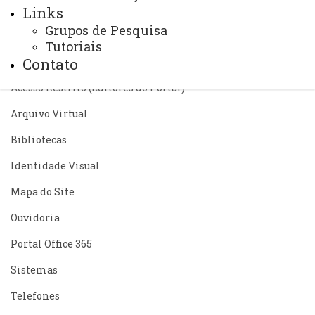
Links
Grupos de Pesquisa
Tutoriais
Contato
ACESSE
Acesso Restrito (Editores do Portal)
Arquivo Virtual
Bibliotecas
Identidade Visual
Mapa do Site
Ouvidoria
Portal Office 365
Sistemas
Telefones