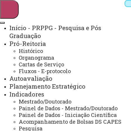
Início - PRPPG - Pesquisa e Pós
Graduação
Pesquisar
Pró-Reitoria
Histórico
Organograma
Webmail
Sistemas
Telefones
Cartas de Serviço
Fluxos - E-protocolo
Arquivo Virtual
Campus
Autoavaliação
Planejamento Estratégico
Indicadores
Mestrado/Doutorado
Cursos de Pós-
Painel de Dados - Mestrado/Doutorado
graduação
Inscrições na Pós-
Painel de Dados - Iniciação Científica
graduação
Projetos e Grupos de
Acompanhamento de Bolsas DS CAPES
Pesquisa
Editais
Painel
Pesquisa
de Dados - Mestrado e Doutorado