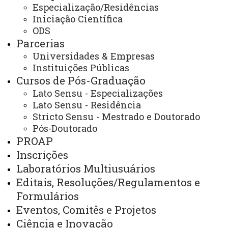
Especialização/Residências
Iniciação Científica
ODS
.
Parcerias
Universidades & Empresas
Instituições Públicas
Cursos de Pós-Graduação
Lato Sensu - Especializações
Lato Sensu - Residência
Stricto Sensu - Mestrado e Doutorado
Pós-Doutorado
PROAP
ATUALIZAÇÃO MAIS RECENTE: 29 DE JULHO DE
Inscrições
2026
Laboratórios Multiusuários
ACESSOS: 4871
Editais, Resoluções/Regulamentos e
Formulários
Você está aqui:
Unioeste
Destaques PRPPG
.
Eventos, Comitês e Projetos
Ciência e Inovação