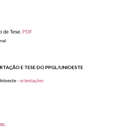
io de Tese.
PDF
ail.
ERTAÇÃO E TESE DO PPGL/UNIOESTE
Unioeste
-
orientações
oc.