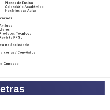
Planos de Ensino
Calendário Acadêmico
Horários das Aulas
icações
Artigos
Livros
Produtos Técnicos
Revista PPGL
to na Sociedade
arcerias / Convênios
le Conosco
etras