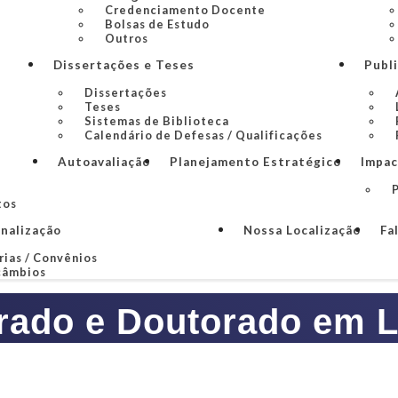
Credenciamento Docente
Bolsas de Estudo
Outros
Dissertações e Teses
Publ
Dissertações
Teses
Sistemas de Biblioteca
Calendário de Defesas / Qualificações
Autoavaliação
Planejamento Estratégico
Impac
P
tos
onalização
Nossa Localização
Fa
rias / Convênios
câmbios
rado e Doutorado em L