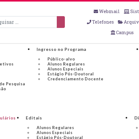
Webmail
Sis
sar
Telefones
Arquiv
Campus
Ingresso no Programa
Público-alvo
jetivos
Alunos Regulares
Alunos Especiais
Estágio Pós-Doutoral
Credenciamento Docente
 de Pesquisa
são
ulários
Editais
Di
Alunos Regulares
Alunos Especiais
Estágio Pós-Doutoral