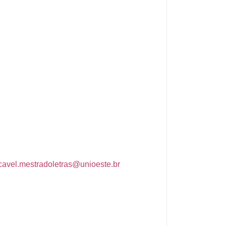
cavel.mestradoletras@unioeste.br