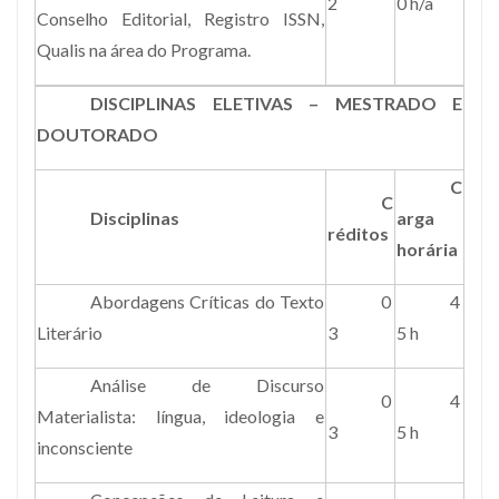
2
0 h/a
Conselho Editorial, Registro ISSN,
Qualis na área do Programa.
DISCIPLINAS ELETIVAS – MESTRADO E
DOUTORADO
C
C
Disciplinas
arga
réditos
horária
Abordagens Críticas do Texto
0
4
Literário
3
5 h
Análise de Discurso
0
4
Materialista: língua, ideologia e
3
5 h
inconsciente