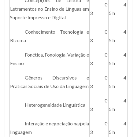
Concepções de Leitura e
0
4
Letramentos no Ensino de Línguas em
3
5 h
Suporte Impresso e Digital
Conhecimento, Tecnologia e
0
4
Rizoma
3
5 h
Fonética, Fonologia, Variação e
0
4
Ensino
3
5 h
Gêneros Discursivos e
0
4
Práticas Sociais de Uso da Línguagem
3
5 h
0
4
Heterogeneidade Linguística
3
5 h
Interação e negociação na/pela
0
4
linguagem
3
5 h