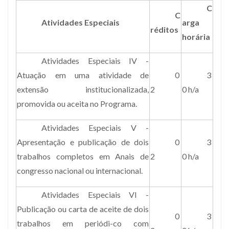
C
C
Atividades Especiais
arga
réditos
horária
Atividades Especiais IV -
Atuação em uma atividade de
0
3
extensão institucionalizada,
2
0 h/a
promovida ou aceita no Programa.
Atividades Especiais V -
Apresentação e publicação de dois
0
3
trabalhos completos em Anais de
2
0 h/a
congresso nacional ou internacional.
Atividades Especiais VI -
Publicação ou carta de aceite de dois
0
3
trabalhos em periódi-co com