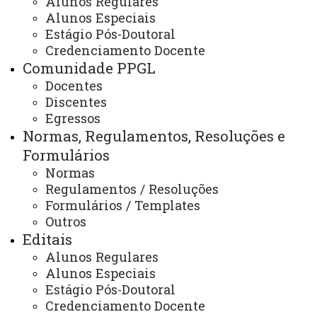
Alunos Regulares
Doutorado
Alunos Especiais
Estágio Pós-Doutoral
Credenciamento Docente
Comunidade PPGL
OBS.: As
EMENTAS DAS DISCIPLINAS DO PPP DO
Docentes
CURSO
, encontram-se descritas na
RESOLUÇÃO Nº
Discentes
016/2020-CEPE
Egressos
. ITEM –
Normas e Editais -
Normas, Regulamentos, Resoluções e
Resoluções e formulários
Formulários
Normas
Estrutura curricular do Doutorado
Regulamentos / Resoluções
Para obtenção do grau de Doutor, o discente deve ter
Formulários / Templates
cumprido, no prazo permitido, a integralização de 59
Outros
créditos distribuídos em disciplinas, atividades
Editais
complementares e aprovação, conforme segue:
Alunos Regulares
Alunos Especiais
 Disciplinas Obrigatórias: 06 créditos.
Estágio Pós-Doutoral
 Disciplinas Eletivas: 09 créditos.
Credenciamento Docente
 Estágio de Docência: 04 créditos.