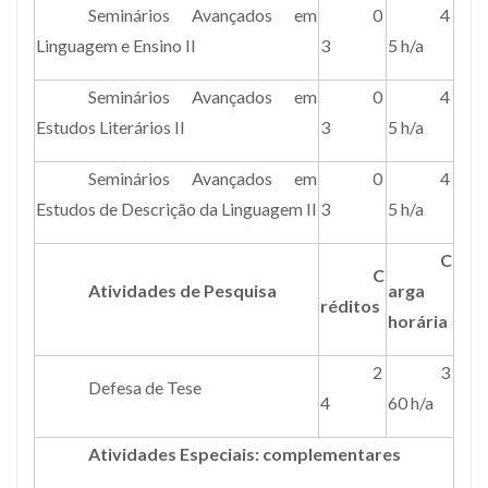
Seminários Avançados em
0
4
Linguagem e Ensino II
3
5 h/a
Seminários Avançados em
0
4
Estudos Literários II
3
5 h/a
Seminários Avançados em
0
4
Estudos de Descrição da Linguagem II
3
5 h/a
C
C
Atividades de Pesquisa
arga
réditos
horária
2
3
Defesa de Tese
4
60 h/a
Atividades Especiais: complementares