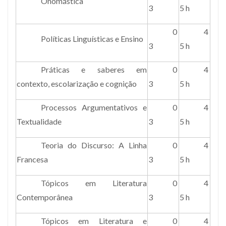
Onomástica
3
5 h
0
4
Políticas Linguísticas e Ensino
3
5 h
Práticas e saberes em
0
4
contexto, escolarização e cognição
3
5 h
Processos Argumentativos e
0
4
Textualidade
3
5 h
Teoria do Discurso: A Linha
0
4
Francesa
3
5 h
Tópicos em Literatura
0
4
Contemporânea
3
5 h
Tópicos em Literatura e
0
4