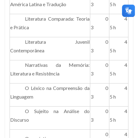
América Latina e Tradução
3
5 h
Literatura Comparada: Teoria
0
4
e Prática
3
5 h
Literatura Juvenil
0
4
Contemporânea
3
5 h
Narrativas da Memória:
0
4
Literatura e Resistência
3
5 h
O Léxico na Compreensão da
0
4
Linguagem
3
5 h
O Sujeito na Análise do
0
4
Discurso
3
5 h
0
4