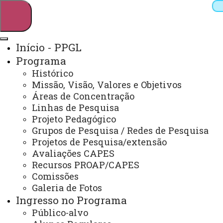
Início - PPGL
Programa
Pesquisar
Histórico
Missão, Visão, Valores e Objetivos
Áreas de Concentração
Linhas de Pesquisa
Webmail
Sistemas
Telefones
Projeto Pedagógico
Arquivo Virtual
Campus
Grupos de Pesquisa / Redes de Pesquisa
Projetos de Pesquisa/extensão
Avaliações CAPES
Recursos PROAP/CAPES
Comissões
Galeria de Fotos
Mestrado e Doutorado em Letras
Ingresso no Programa
Público-alvo