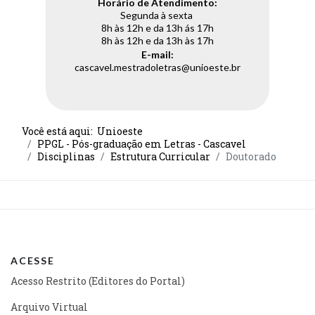
Horário de Atendimento:
Segunda à sexta
8h às 12h e da 13h ás 17h
8h às 12h e da 13h às 17h
E-mail:
cascavel.mestradoletras@unioeste.br
Você está aqui:
Unioeste
PPGL - Pós-graduação em Letras - Cascavel
Disciplinas
Estrutura Curricular
Doutorado
ACESSE
Acesso Restrito (Editores do Portal)
Arquivo Virtual