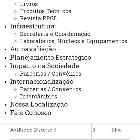
Livros
Produtos Técnicos
Revista PPGL
DISCIPLINAS OBRIGATÓRIAS –
Infraestrutura
DOUTORADO
Secretaria e Coordenação
Laboratórios, Núcleos e Equipamentos
C
C
Autoavaliação
Disciplinas
arga
réditos
Planejamento Estratégico
horária
Impacto na Sociedade
Parcerias / Convênios
0
6
Estágio de Docência
Internacionalização
4
0 h/a
Parcerias / Convênios
Intercâmbios
0
6
Seminário de Tese
Nossa Localização
4
0 h/a
Fale Conosco
Seminários Avançados em
0
4
Análise do Discurso II
3
5 h/a