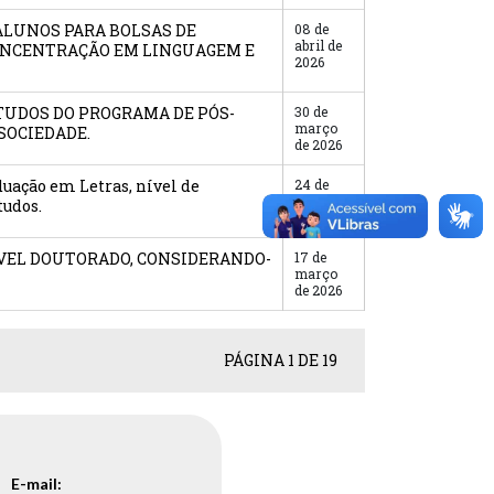
/ALUNOS PARA BOLSAS DE
08 de
abril de
CONCENTRAÇÃO EM LINGUAGEM E
2026
STUDOS DO PROGRAMA DE PÓS-
30 de
março
SOCIEDADE.
de 2026
uação em Letras, nível de
24 de
março
tudos.
de 2026
NÍVEL DOUTORADO, CONSIDERANDO-
17 de
março
de 2026
PÁGINA 1 DE 19
E-mail: