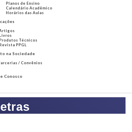
Planos de Ensino
Calendário Acadêmico
Horários das Aulas
icações
Artigos
Livros
Produtos Técnicos
Revista PPGL
to na Sociedade
arcerias / Convênios
le Conosco
etras