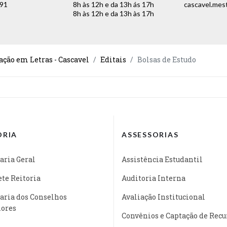
491
8h às 12h e da 13h ás 17h
cascavel.mes
8h às 12h e da 13h às 17h
ação em Letras - Cascavel
Editais
Bolsas de Estudo
ORIA
ASSESSORIAS
aria Geral
Assistência Estudantil
te Reitoria
Auditoria Interna
aria dos Conselhos
Avaliação Institucional
iores
Convênios e Captação de Recu