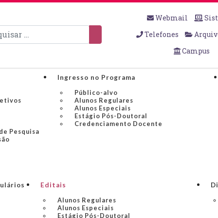
Webmail
Sis
sar
Telefones
Arquiv
Campus
Ingresso no Programa
Público-alvo
jetivos
Alunos Regulares
Alunos Especiais
Estágio Pós-Doutoral
Credenciamento Docente
 de Pesquisa
são
ulários
Editais
Di
Alunos Regulares
Alunos Especiais
Estágio Pós-Doutoral