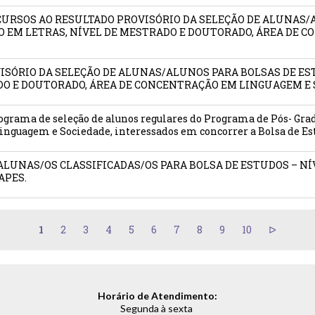
RECURSOS AO RESULTADO PROVISÓRIO DA SELEÇÃO DE ALUNAS
 EM LETRAS, NÍVEL DE MESTRADO E DOUTORADO, ÁREA DE 
OVISÓRIO DA SELEÇÃO DE ALUNAS/ALUNOS PARA BOLSAS DE E
DO E DOUTORADO, ÁREA DE CONCENTRAÇÃO EM LINGUAGEM E 
ograma de seleção de alunos regulares do Programa de Pós- Grad
inguagem e Sociedade, interessados em concorrer a Bolsa de Es
E ALUNAS/OS CLASSIFICADAS/OS PARA BOLSA DE ESTUDOS – 
APES.
1
2
3
4
5
6
7
8
9
10
Horário de Atendimento:
Segunda à sexta