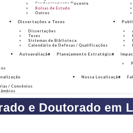
Credenciamento Docente
Bolsas de Estudo
Outros
Dissertações e Teses
Publ
Dissertações
Teses
Sistemas de Biblioteca
Calendário de Defesas / Qualificações
Autoavaliação
Planejamento Estratégico
Impac
P
tos
onalização
Nossa Localização
Fa
rias / Convênios
câmbios
rado e Doutorado em L