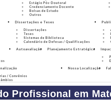
Estágio Pós-Doutoral
Credenciamento Docente
Bolsas de Estudo
Outros
Dissertações e Teses
Publ
Dissertações
Teses
Sistemas de Biblioteca
Calendário de Defesas / Qualificações
Autoavaliação
Planejamento Estratégico
Impac
P
tos
onalização
Nossa Localização
Fa
rias / Convênios
câmbios
do Profissional em Mat