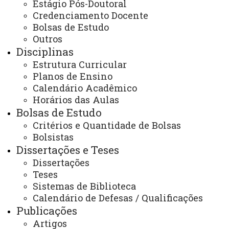
Estágio Pós-Doutoral
Ingresso no Programa
Credenciamento Docente
Credenciamento Docente
Bolsas de Estudo
Outros
Disciplinas
Estrutura Curricular
Planos de Ensino
ACESSE
Calendário Acadêmico
Acesso Restrito (Editores do Portal)
Horários das Aulas
Bolsas de Estudo
Arquivo Virtual
Critérios e Quantidade de Bolsas
Bibliotecas
Bolsistas
Dissertações e Teses
Identidade Visual
Dissertações
Mapa do Site
Teses
Sistemas de Biblioteca
Ouvidoria
Calendário de Defesas / Qualificações
Portal Office 365
Publicações
Artigos
Sistemas