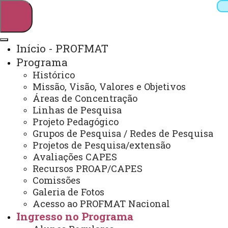
Início - PROFMAT
Programa
Pesquisar
Histórico
Missão, Visão, Valores e Objetivos
Áreas de Concentração
Linhas de Pesquisa
Webmail
Sistemas
Telefones
Projeto Pedagógico
Arquivo Virtual
Campus
Grupos de Pesquisa / Redes de Pesquisa
Projetos de Pesquisa/extensão
Avaliações CAPES
Recursos PROAP/CAPES
Comissões
Galeria de Fotos
Mestrado Profissional em Matemática
Acesso ao PROFMAT Nacional
Ingresso no Programa