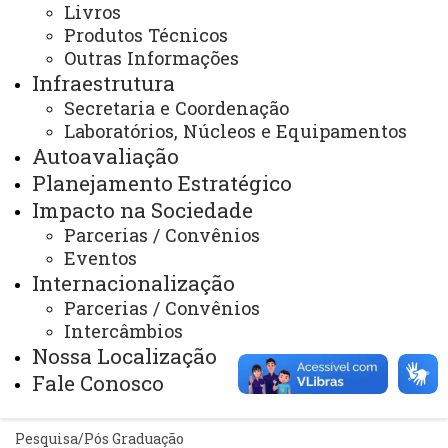
Livros
Telefones
Produtos Técnicos
Outras Informações
Webmail
Infraestrutura
Secretaria e Coordenação
Laboratórios, Núcleos e Equipamentos
REITORIA
Autoavaliação
Secretaria Geral
Planejamento Estratégico
Impacto na Sociedade
Gabinete Reitoria
Parcerias / Convênios
Secretaria dos Conselhos Superiores
Eventos
Internacionalização
PRÓ-REITORIAS
Parcerias / Convênios
Administração e Finanças
Intercâmbios
Nossa Localização
Extensão
Fale Conosco
Graduação
Pesquisa/Pós Graduação