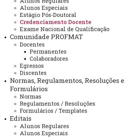
Alunos Regulares
Credenciamento Docente
Alunos Especiais
Estágio Pós-Doutoral
Credenciamento Docente
Exame Nacional de Qualificação
ATUALIZAÇÃO MAIS RECENTE: 29 DE JANEIRO DE
Comunidade PROFMAT
2025
ACESSOS: 669
Docentes
Permanentes
Colaboradores
Egressos
Contato:
Discentes
+55 (45) 3220-7292
Horário de Atendimento:
Normas, Regulamentos, Resoluções e
Segunda à sexta
Formulários
08:00 às 12:00
Normas
E-mail:
cascavel.profmat@unioeste.br
Regulamentos / Resoluções
Formulários / Templates
Editais
Você está aqui:
Unioeste
Alunos Regulares
PROFMAT - Mestrado Profissional em Matemática -
Alunos Especiais
Cascavel