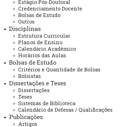
Estágio Pós-Doutoral
Credenciamento Docente
Você está aqui:
Unioeste
Bolsas de Estudo
PROFMAT - Mestrado Profissional em Matemática -
Cascavel
Outros
Impacto na Sociedade
Eventos
Disciplinas
Estrutura Curricular
Planos de Ensino
Calendário Acadêmico
Horários das Aulas
Bolsas de Estudo
ACESSE
Critérios e Quantidade de Bolsas
Bolsistas
Acesso Restrito (Editores do Portal)
Dissertações e Teses
Arquivo Virtual
Dissertações
Teses
Bibliotecas
Sistemas de Biblioteca
Identidade Visual
Calendário de Defesas / Qualificações
Publicações
Mapa do Site
Artigos