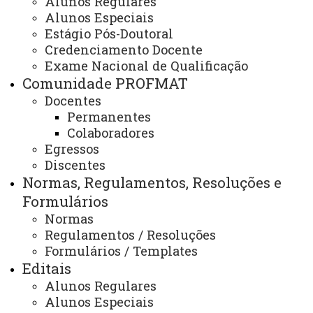
Alunos Regulares
Eventos
Alunos Especiais
Estágio Pós-Doutoral
Credenciamento Docente
Exame Nacional de Qualificação
III Workshop do Profmat
Comunidade PROFMAT
Docentes
II Encontro Nacional do Profmat
Permanentes
ATUALIZAÇÃO MAIS RECENTE: 18 DE AGOSTO DE
Colaboradores
2025
Egressos
ACESSOS: 605
Discentes
Normas, Regulamentos, Resoluções e
Formulários
Contato:
Normas
+55 (45) 3220-7292
Regulamentos / Resoluções
Horário de Atendimento:
Formulários / Templates
Segunda à sexta
08:00 às 12:00
Editais
E-mail:
Alunos Regulares
cascavel.profmat@unioeste.br
Alunos Especiais