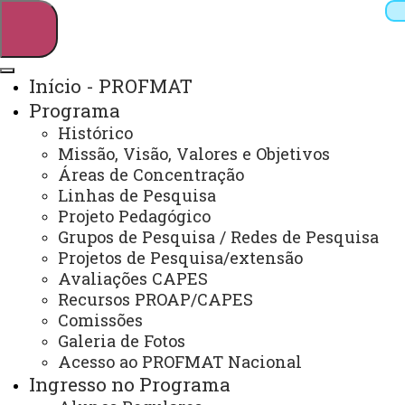
Início - PROFMAT
Programa
Pesquisar
Histórico
Missão, Visão, Valores e Objetivos
Áreas de Concentração
Linhas de Pesquisa
Webmail
Sistemas
Telefones
Projeto Pedagógico
Arquivo Virtual
Campus
Grupos de Pesquisa / Redes de Pesquisa
Projetos de Pesquisa/extensão
Avaliações CAPES
Recursos PROAP/CAPES
Comissões
Galeria de Fotos
Mestrado Profissional em Matemática
Acesso ao PROFMAT Nacional
Ingresso no Programa