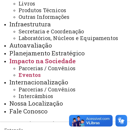
Ouvidoria
Livros
Produtos Técnicos
Portal Office 365
Outras Informações
Sistemas
Infraestrutura
Secretaria e Coordenação
Telefones
Laboratórios, Núcleos e Equipamentos
Webmail
Autoavaliação
Planejamento Estratégico
Impacto na Sociedade
REITORIA
Parcerias / Convênios
Eventos
Secretaria Geral
Internacionalização
Gabinete Reitoria
Parcerias / Convênios
Intercâmbios
Secretaria dos Conselhos Superiores
Nossa Localização
Fale Conosco
PRÓ-REITORIAS
Administração e Finanças