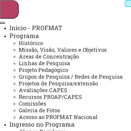
Início - PROFMAT
Programa
Pesquisar
Histórico
Missão, Visão, Valores e Objetivos
Áreas de Concentração
Linhas de Pesquisa
Webmail
Sistemas
Telefones
Projeto Pedagógico
Arquivo Virtual
Campus
Grupos de Pesquisa / Redes de Pesquisa
Projetos de Pesquisa/extensão
Avaliações CAPES
Recursos PROAP/CAPES
Comissões
Galeria de Fotos
Mestrado Profissional em Matemática
Acesso ao PROFMAT Nacional
Ingresso no Programa