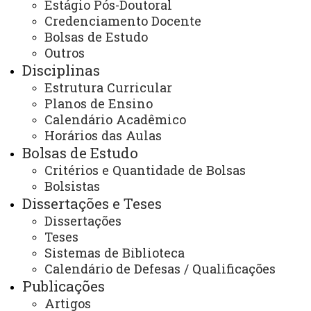
Estágio Pós-Doutoral
Internacionalização
Parcerias / Convênios
Credenciamento Docente
Bolsas de Estudo
Outros
Disciplinas
Estrutura Curricular
Planos de Ensino
ACESSE
Calendário Acadêmico
Acesso Restrito (Editores do Portal)
Horários das Aulas
Bolsas de Estudo
Arquivo Virtual
Critérios e Quantidade de Bolsas
Bibliotecas
Bolsistas
Dissertações e Teses
Identidade Visual
Dissertações
Mapa do Site
Teses
Sistemas de Biblioteca
Ouvidoria
Calendário de Defesas / Qualificações
Portal Office 365
Publicações
Artigos
Sistemas