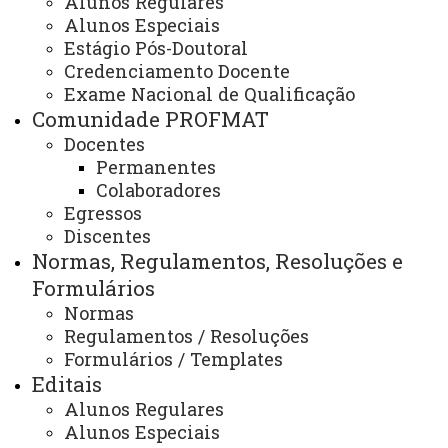
Alunos Regulares
Parcerias / Convênios
Alunos Especiais
Estágio Pós-Doutoral
Credenciamento Docente
Exame Nacional de Qualificação
ATUALIZAÇÃO MAIS RECENTE: 29 DE JANEIRO DE
Comunidade PROFMAT
2025
ACESSOS: 647
Docentes
Permanentes
Colaboradores
Egressos
Contato:
Discentes
+55 (45) 3220-7292
Horário de Atendimento:
Normas, Regulamentos, Resoluções e
Segunda à sexta
Formulários
08:00 às 12:00
Normas
E-mail:
cascavel.profmat@unioeste.br
Regulamentos / Resoluções
Formulários / Templates
Editais
Você está aqui:
Unioeste
Alunos Regulares
PROFMAT - Mestrado Profissional em Matemática -
Alunos Especiais
Cascavel