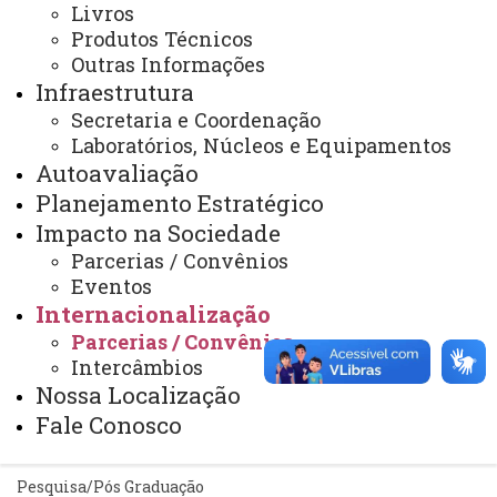
Livros
Telefones
Produtos Técnicos
Outras Informações
Webmail
Infraestrutura
Secretaria e Coordenação
Laboratórios, Núcleos e Equipamentos
REITORIA
Autoavaliação
Secretaria Geral
Planejamento Estratégico
Impacto na Sociedade
Gabinete Reitoria
Parcerias / Convênios
Secretaria dos Conselhos Superiores
Eventos
Internacionalização
PRÓ-REITORIAS
Parcerias / Convênios
Administração e Finanças
Intercâmbios
Nossa Localização
Extensão
Fale Conosco
Graduação
Pesquisa/Pós Graduação