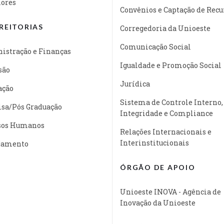
iores
Convênios e Captação de Recu
REITORIAS
Corregedoria da Unioeste
Comunicação Social
istração e Finanças
Igualdade e Promoção Social
são
Jurídica
ação
Sistema de Controle Interno,
isa/Pós Graduação
Integridade e Compliance
sos Humanos
Relações Internacionais e
Interinstitucionais
jamento
ÓRGÃO DE APOIO
Unioeste INOVA - Agência de
Inovação da Unioeste