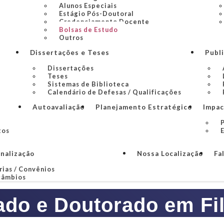
Alunos Especiais
Estágio Pós-Doutoral
Credenciamento Docente
Bolsas de Estudo
Outros
Dissertações e Teses
Publ
Dissertações
Teses
Sistemas de Biblioteca
Calendário de Defesas / Qualificações
Autoavaliação
Planejamento Estratégico
Impac
P
tos
onalização
Nossa Localização
Fa
rias / Convênios
câmbios
ado e Doutorado em Fil