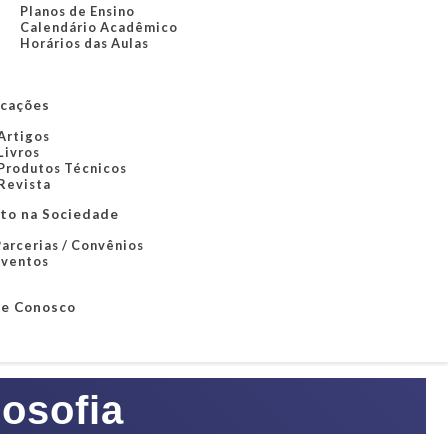
Planos de Ensino
Calendário Acadêmico
Horários das Aulas
icações
Artigos
Livros
Produtos Técnicos
Revista
to na Sociedade
arcerias / Convênios
Eventos
le Conosco
osofia