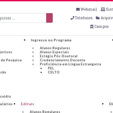
Webmail
Sis
sar
Telefones
Arquiv
Campus
Ingresso no Programa
Alunos Regulares
jetivos
Alunos Especiais
Estágio Pós-Doutoral
 de Pesquisa
Credenciamento Docente
Proficiência em Lingua Estrangeira
PEL
nsão
CELTO
ssédio
ulários
Editais
Di
Alunos Regulares