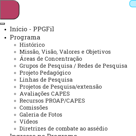
Início - PPGFil
Programa
Pesquisar
Histórico
Missão, Visão, Valores e Objetivos
Áreas de Concentração
Grupos de Pesquisa / Redes de Pesquisa
Webmail
Sistemas
Telefones
Projeto Pedagógico
Arquivo Virtual
Campus
Linhas de Pesquisa
Projetos de Pesquisa/extensão
Avaliações CAPES
Recursos PROAP/CAPES
Comissões
Galeria de Fotos
Mestrado e Doutorado em Filosofia
Vídeos
Diretrizes de combate ao assédio