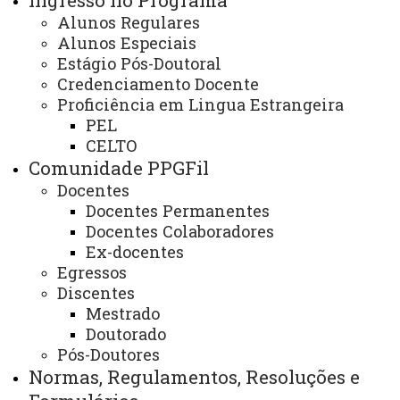
Ingresso no Programa
Calendário Acadêmico
Alunos Regulares
Alunos Especiais
Estágio Pós-Doutoral
Credenciamento Docente
Cronograma de Atividades Acadêmicas 2026 -
Proficiência em Lingua Estrangeira
Alterado em 23/07/2026
PEL
CELTO
Comunidade PPGFil
Cronograma de Atividades Acadêmicas 2025 -
Docentes
Alteração aprovada em 29/07/2025
Docentes Permanentes
Docentes Colaboradores
Cronograma de Atividades Acadêmicas 2024 -
Ex-docentes
Egressos
Aprovado em 04/12/2023
Discentes
Mestrado
Calendário/Cronograma Atividades Acadêmicas 2023 -
Doutorado
alterado em 24/07/2023
Pós-Doutores
Normas, Regulamentos, Resoluções e
Calendário/Cronograma Atividades Acadêmicas: