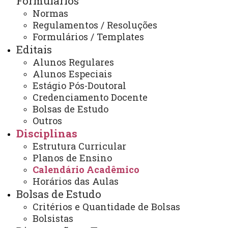
Formulários
Normas
2022/2 e 2023
Regulamentos / Resoluções
Formulários / Templates
Calendário/Cronograma Atividades Acadêmicas:
Editais
2021/1, 2021/2, 2022/1 e 2022/2 (Civil 2022-2023)
Alunos Regulares
Calendário Acadêmico 2021/1
Alunos Especiais
Estágio Pós-Doutoral
Credenciamento Docente
Calendário Acadêmico 2020/2 - Ano Corrente 2021
Bolsas de Estudo
(Covid19)
Outros
Disciplinas
Calendário Acadêmico 2020 - Alterado (Covid19)
Estrutura Curricular
Planos de Ensino
Calendário Acadêmico
Calendário Acadêmico 2020
Horários das Aulas
Bolsas de Estudo
Calendário Acadêmico 2019
Critérios e Quantidade de Bolsas
Bolsistas
ATUALIZAÇÃO MAIS RECENTE: 27 DE JULHO DE