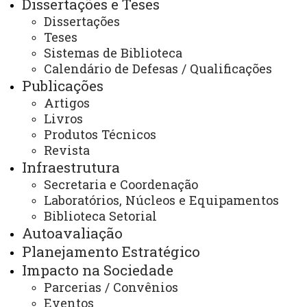
Dissertações e Teses
2026
ACESSOS: 10678
Dissertações
Teses
Sistemas de Biblioteca
Calendário de Defesas / Qualificações
Telefone:
Publicações
(45) 3379-7127
Horário de Atendimento:
Artigos
Segunda à sexta
Livros
08:00 às 12:00
Produtos Técnicos
13:00 às 17:00
Revista
E-mails:
toledo.ppgfilosofia@unioeste.br
Infraestrutura
Secretaria e Coordenação
Laboratórios, Núcleos e Equipamentos
Você está aqui:
Unioeste
Biblioteca Setorial
PPGFil - Pós Graduação em Mestrado em Filosofia
Autoavaliação
Disciplinas
Calendário Acadêmico
Planejamento Estratégico
Impacto na Sociedade
Parcerias / Convênios
Eventos