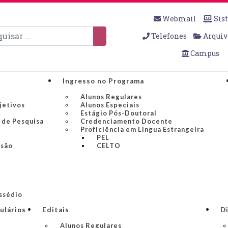
Webmail
Sis
sar
Telefones
Arquiv
Campus
Ingresso no Programa
Alunos Regulares
jetivos
Alunos Especiais
Estágio Pós-Doutoral
 de Pesquisa
Credenciamento Docente
Proficiência em Lingua Estrangeira
PEL
nsão
CELTO
ssédio
ulários
Editais
Di
Alunos Regulares