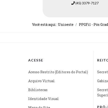
(45) 3379-7127
Você está aqui:
Unioeste
PPGFil - Pós Gra
ACESSE
REIT
Acesso Restrito (Editores do Portal)
Secret
Arquivo Virtual
Gabine
Bibliotecas
Secret
Super
Identidade Visual
PRÓ-
Mapa do Site