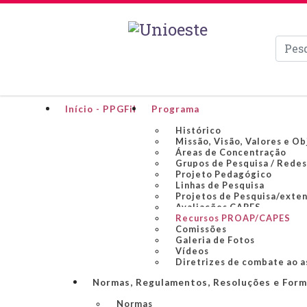
Pesqui
Início - PPGFil
Programa
Histórico
Missão, Visão, Valores e Ob
Áreas de Concentração
Grupos de Pesquisa / Redes
Projeto Pedagógico
Linhas de Pesquisa
Projetos de Pesquisa/exte
Avaliações CAPES
Recursos PROAP/CAPES
Comissões
Galeria de Fotos
Vídeos
Diretrizes de combate ao a
Normas, Regulamentos, Resoluções e Form
Normas