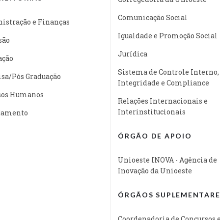
Comunicação Social
istração e Finanças
Igualdade e Promoção Social
são
Jurídica
ação
Sistema de Controle Interno,
isa/Pós Graduação
Integridade e Compliance
sos Humanos
Relações Internacionais e
Interinstitucionais
jamento
ÓRGÃO DE APOIO
Unioeste INOVA - Agência de
Inovação da Unioeste
ÓRGÃOS SUPLEMENTARE
Coordenadoria de Concursos 