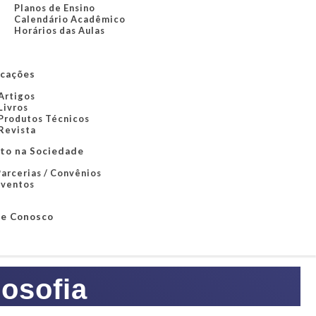
Planos de Ensino
Calendário Acadêmico
Horários das Aulas
icações
Artigos
Livros
Produtos Técnicos
Revista
to na Sociedade
arcerias / Convênios
Eventos
le Conosco
osofia