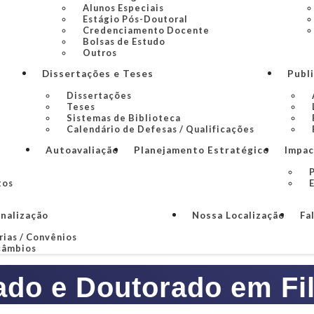
Alunos Especiais
Estágio Pós-Doutoral
Credenciamento Docente
Bolsas de Estudo
Outros
Dissertações e Teses
Publ
Dissertações
Teses
Sistemas de Biblioteca
Calendário de Defesas / Qualificações
Autoavaliação
Planejamento Estratégico
Impac
P
tos
onalização
Nossa Localização
Fa
rias / Convênios
câmbios
ado e Doutorado em Fil