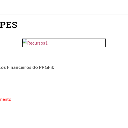
APES
os Financeiros do PPGFil:
amento