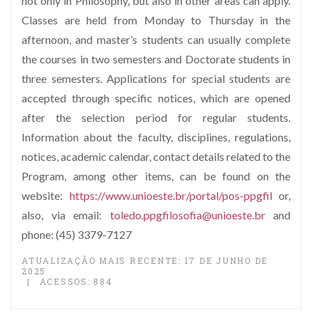
not only in Philosophy, but also in other areas can apply.
Classes are held from Monday to Thursday in the
afternoon, and master’s students can usually complete
the courses in two semesters and Doctorate students in
three semesters. Applications for special students are
accepted through specific notices, which are opened
after the selection period for regular students.
Information about the faculty, disciplines, regulations,
notices, academic calendar, contact details related to the
Program, among other items, can be found on the
website:
https://www.unioeste.br/portal/pos-ppgfil
or,
also, via email:
toledo.ppgfilosofia@unioeste.br
and
phone: (45) 3379-7127
ATUALIZAÇÃO MAIS RECENTE: 17 DE JUNHO DE
2025
ACESSOS: 884