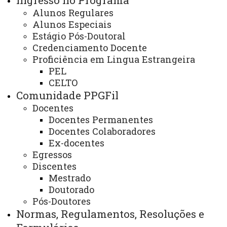
Ingresso no Programa
Histórico
Alunos Regulares
Alunos Especiais
Estágio Pós-Doutoral
Credenciamento Docente
HISTÓRICO DO PROGRAMA (VERSÃO
Proficiência em Lingua Estrangeira
PORTUGUESA)
PEL
CELTO
O PPGFil (Programa de Pós-Graduação em
Comunidade PPGFil
Filosofia) da UNIOESTE é um Curso de caráter
Docentes
Docentes Permanentes
permanente, público, gratuito e devidamente
Docentes Colaboradores
reconhecido pela CAPES/MEC tendo sua criação a partir
Ex-docentes
de um longo processo de amadurecimento e de
Egressos
consolidação de atividades universitárias e de pesquisa
Discentes
acadêmica cuja matriz é o Curso de Graduação em
Mestrado
Doutorado
Filosofia que completa 45 anos de funcionamento em
Pós-Doutores
2025. O Programa é, em boa medida, o desdobramento
Normas, Regulamentos, Resoluções e
de uma política de qualificação, de pesquisa e de