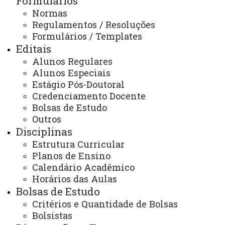
Formulários
inserção nacional dos seus membros ao longo desses
Normas
anos. Ele é formado pelos Cursos de Mestrado e de
Regulamentos / Resoluções
Doutorado (implantados respectivamente em 2005 e em
Formulários / Templates
Editais
2015), o Programa oferece 20 vagas anuais para o
Alunos Regulares
Mestrado e 8 vagas anuais para o Doutorado.
Alunos Especiais
Estágio Pós-Doutoral
LINHAS DE PESQUISA
Credenciamento Docente
Bolsas de Estudo
O Programa tem sua área de concentração
Outros
em
Filosofia Moderna e Contemporânea
e
Disciplinas
desenvolve suas atividades em duas linhas de
Estrutura Curricular
pesquisa:
Ética e Filosofia Política; Metafísica e
Planos de Ensino
Conhecimento
. Todas as atividades curriculares do
Calendário Acadêmico
Programa, tanto dos professores como dos estudantes,
Horários das Aulas
Bolsas de Estudo
estão vinculadas às linhas de pesquisa.
Critérios e Quantidade de Bolsas
Linha de Pesquisa: Ética e Filosofia Política
Bolsistas