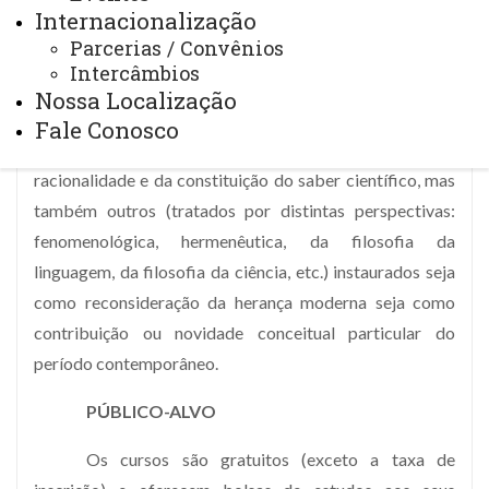
Internacionalização
Conhecimento” pretende investigar temas e problemas
Parcerias / Convênios
concernentes à articulação entre os âmbitos metafísico
Intercâmbios
e epistemológico construída/desconstruída ao longo da
Nossa Localização
modernidade e da contemporaneidade. Destacam-se os
Fale Conosco
do fundamento, do sujeito, da causalidade, da
racionalidade e da constituição do saber científico, mas
também outros (tratados por distintas perspectivas:
fenomenológica, hermenêutica, da filosofia da
linguagem, da filosofia da ciência, etc.) instaurados seja
como reconsideração da herança moderna seja como
contribuição ou novidade conceitual particular do
período contemporâneo.
PÚBLICO-ALVO
Os cursos são gratuitos (exceto a taxa de