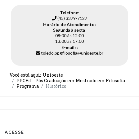
Telefone:
(45) 3379-7127
Horário de Atendimento:
Segunda à sexta
08:00 às 12:00
13:00 às 17:00
E-mails:
toledo.ppgfilosofia@unioeste.br
Você está aqui:
Unioeste
PPGFil - Pós Graduação em Mestrado em Filosofia
Programa
Histórico
ACESSE