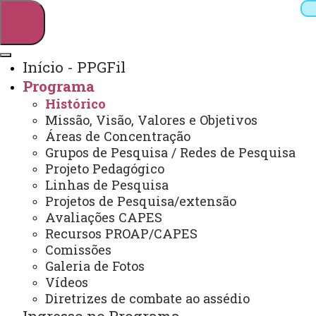
Início - PPGFil
Programa
Pesquisar
Histórico
Missão, Visão, Valores e Objetivos
Áreas de Concentração
Grupos de Pesquisa / Redes de Pesquisa
Webmail
Sistemas
Telefones
Projeto Pedagógico
Arquivo Virtual
Campus
Linhas de Pesquisa
Projetos de Pesquisa/extensão
Avaliações CAPES
Recursos PROAP/CAPES
Comissões
Galeria de Fotos
Mestrado e Doutorado em Filosofia
Vídeos
Diretrizes de combate ao assédio