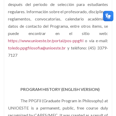
después del periodo de selección para estudiantes
regulares. Información sobre el profesorado, disciplinas,
reglamentos, convocatorias, calendario académico,
datos de contacto del Programa, entre otros ítems, se
puede encontrar en el sitio web:
https://www.unioeste.br/portal/pos-ppgfil
o vía e-mail:
toledo.ppgfilosofia@unioeste.br
y teléfono: (45) 3379-
7127
PROGRAM HISTORY (ENGLISH VERSION)
The PPGFil (Graduate Program in Philosophy) at
UNIOESTE is a permanent, public, free course duly
recognized by CAPES/MEC. It was created as a result of