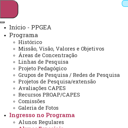
Início - PPGEA
Programa
Pesquisar
Histórico
Missão, Visão, Valores e Objetivos
Áreas de Concentração
Linhas de Pesquisa
Webmail
Sistemas
Telefones
Projeto Pedagógico
Arquivo Virtual
Campus
Grupos de Pesquisa / Redes de Pesquisa
Projetos de Pesquisa/extensão
Avaliações CAPES
Recursos PROAP/CAPES
Comissões
Galeria de Fotos
Mestrado e Doutorado em Engenharia de Energia
na Agricultura
Ingresso no Programa
Alunos Regulares