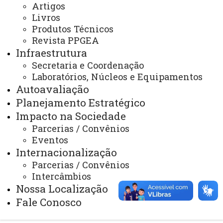
Artigos
Sistemas
Livros
Telefones
Produtos Técnicos
Revista PPGEA
Webmail
Infraestrutura
Secretaria e Coordenação
Laboratórios, Núcleos e Equipamentos
REITORIA
Autoavaliação
Secretaria Geral
Planejamento Estratégico
Impacto na Sociedade
Gabinete Reitoria
Parcerias / Convênios
Secretaria dos Conselhos Superiores
Eventos
Internacionalização
PRÓ-REITORIAS
Parcerias / Convênios
Administração e Finanças
Intercâmbios
Nossa Localização
Extensão
Fale Conosco
Graduação