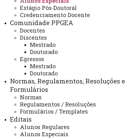
Alunos Especiais
Estágio Pós-Doutoral
Alunos Especiais
Credenciamento Docente
Comunidade PPGEA
Docentes
Discentes
ATUALIZAÇÃO MAIS RECENTE: 30 DE SETEMBRO
DE 2024
Mestrado
ACESSOS: 895
Doutorado
Egressos
Mestrado
Doutorado
Contato:
/
(45) 3220-3151
Normas, Regulamentos, Resoluções e
Horários de Atendimento:
Formulários
Segunda à sexta
hh:mm às hh:mm
Normas
E-mails:
Regulamentos / Resoluções
ppgea@unioeste.br
Formulários / Templates
Editais
Alunos Regulares
Você está aqui:
Unioeste
Alunos Especiais
PPGEA - Pós Graduação em Engenharia de Energia