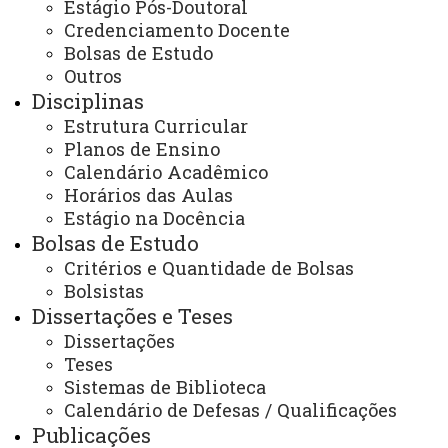
Estágio Pós-Doutoral
na Agricultura - Cascavel
Ingresso no Programa
Alunos Especiais
Credenciamento Docente
Bolsas de Estudo
Outros
Disciplinas
Estrutura Curricular
Planos de Ensino
Calendário Acadêmico
ACESSE
Horários das Aulas
Acesso Restrito (Editores do Portal)
Estágio na Docência
Arquivo Virtual
Bolsas de Estudo
Critérios e Quantidade de Bolsas
Bibliotecas
Bolsistas
Identidade Visual
Dissertações e Teses
Dissertações
Mapa do Site
Teses
Sistemas de Biblioteca
Ouvidoria
Calendário de Defesas / Qualificações
Portal Office 365
Publicações