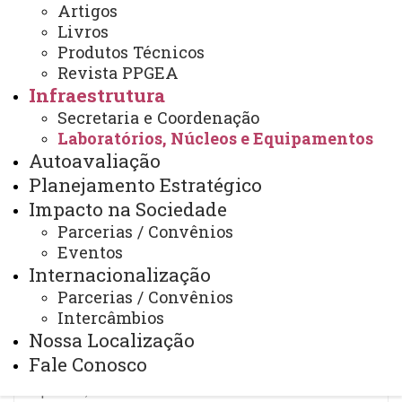
Artigos
Serviços oferecidos pelas bibliotecas da IES:
Livros
Produtos Técnicos
- Catálogo do acervo impresso disponível para consulta
Revista PPGEA
local;
Infraestrutura
- Acesso disponível pela Intranet aos serviços;
Secretaria e Coordenação
Laboratórios, Núcleos e Equipamentos
- Acesso disponível pela Internet ao acesso eletrônico;
Autoavaliação
- Participação em redes de cooperação (formalizado)
Planejamento Estratégico
*Convênios, compartilhamento);
Impacto na Sociedade
- Comutação Bibliográfica;
Parcerias / Convênios
- Orientação e normalização de trabalhos acadêmicos;
Eventos
- Reserva da bibliografia usada nos cursos;
Internacionalização
- Horário de funcionamento diário ininterrupto;
Parcerias / Convênios
- Livre acesso ao acervo, possibilitando ao usuário o
Intercâmbios
Nossa Localização
manuseio das obras;
Fale Conosco
- Acessibilidade para portadores de necessidades
especiais;