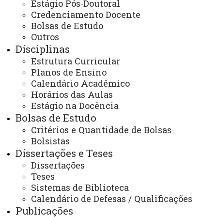
Estágio Pós-Doutoral
Laboratórios externos a UNIOESTE
, localizados na
Credenciamento Docente
UFPR - Campus Palotina - PR e IAPAR-IDR-Instituto de
Bolsas de Estudo
Desenvolvimento Rural do Paraná (Santa Tereza do
Outros
Disciplinas
Oeste - PR).
Estrutura Curricular
Planos de Ensino
Biblioteca da UNIOESTE - Campus de Cascavel PR
Calendário Acadêmico
Horários das Aulas
Para acessar a página da Biblioteca:
Estágio na Docência
e-mail:
Bolsas de Estudo
bibcvel@gmail.com
Critérios e Quantidade de Bolsas
Bolsistas
A Biblioteca desde 2006 está integrada a BDTD
Dissertações e Teses
(Biblioteca Digital de Teses e Dissertações),
Dissertações
disponibilizando a produção intelectual via Internet,
Teses
onde o acervo é digitalizado e colocado a disposição do
Sistemas de Biblioteca
usuário.
Calendário de Defesas / Qualificações
Publicações