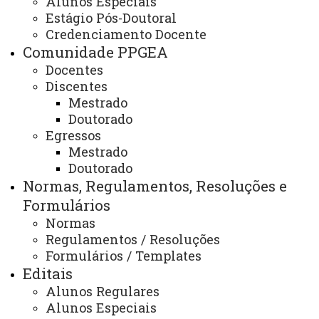
Alunos Especiais
Estágio Pós-Doutoral
Laboratórios, Núcleos e
Credenciamento Docente
Equipamentos
Comunidade PPGEA
Docentes
Discentes
Mestrado
A infraestrutura do programa é composta de
Doutorado
laboratórios do Programa distribuídos no Centro
Egressos
de Ciências Exatas e Tecnológicas – CCET- Campus
Mestrado
Doutorado
Cascavel
(11 laboratórios de pesquisa e 4 de
Normas, Regulamentos, Resoluções e
informática);
Centro de Engenharias e Ciências
Formulários
Exatas – CECE – Campus Toledo
(1 laboratórios); e
Normas
Centro de Ciências Agrárias – CCA – Campus de
Regulamentos / Resoluções
Marechal Cândido Rondon
(3 laboratórios). Com um
Formulários / Templates
total de treze (15) laboratórios de pesquisa na
Editais
UNIOESTE/CAMPIS.
Alunos Regulares
Alunos Especiais