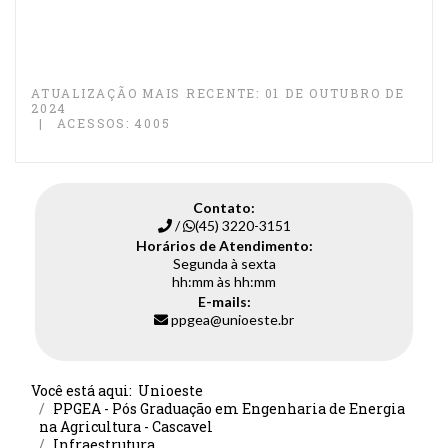
ATUALIZAÇÃO MAIS RECENTE: 01 DE OUTUBRO DE
2024
ACESSOS: 4005
Contato:
/
(45) 3220-3151
Horários de Atendimento:
Segunda à sexta
hh:mm às hh:mm
E-mails:
ppgea@unioeste.br
Você está aqui:
Unioeste
PPGEA - Pós Graduação em Engenharia de Energia
na Agricultura - Cascavel
Infraestrutura