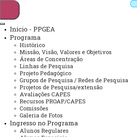
Início - PPGEA
Programa
Pesquisar
Histórico
Missão, Visão, Valores e Objetivos
Áreas de Concentração
Linhas de Pesquisa
Webmail
Sistemas
Telefones
Projeto Pedagógico
Arquivo Virtual
Campus
Grupos de Pesquisa / Redes de Pesquisa
Projetos de Pesquisa/extensão
Avaliações CAPES
Recursos PROAP/CAPES
Comissões
Galeria de Fotos
Mestrado e Doutorado em Engenharia de Energia
na Agricultura
Ingresso no Programa
Alunos Regulares