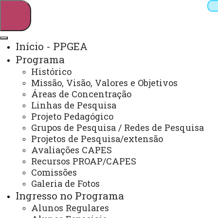
Início - PPGEA
Programa
Pesquisar
Histórico
Missão, Visão, Valores e Objetivos
Áreas de Concentração
Linhas de Pesquisa
Webmail
Sistemas
Telefones
Projeto Pedagógico
Arquivo Virtual
Campus
Grupos de Pesquisa / Redes de Pesquisa
Projetos de Pesquisa/extensão
Avaliações CAPES
Recursos PROAP/CAPES
Comissões
Galeria de Fotos
Mestrado e Doutorado em Engenharia de Energia
na Agricultura
Ingresso no Programa
Alunos Regulares