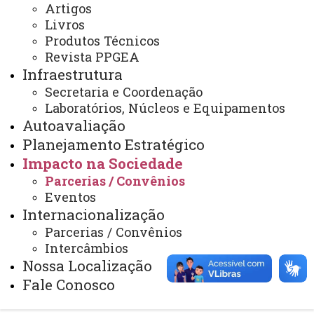
Artigos
Sistemas
Livros
Telefones
Produtos Técnicos
Revista PPGEA
Webmail
Infraestrutura
Secretaria e Coordenação
Laboratórios, Núcleos e Equipamentos
REITORIA
Autoavaliação
Secretaria Geral
Planejamento Estratégico
Impacto na Sociedade
Gabinete Reitoria
Parcerias / Convênios
Secretaria dos Conselhos Superiores
Eventos
Internacionalização
PRÓ-REITORIAS
Parcerias / Convênios
Administração e Finanças
Intercâmbios
Nossa Localização
Extensão
Fale Conosco
Graduação