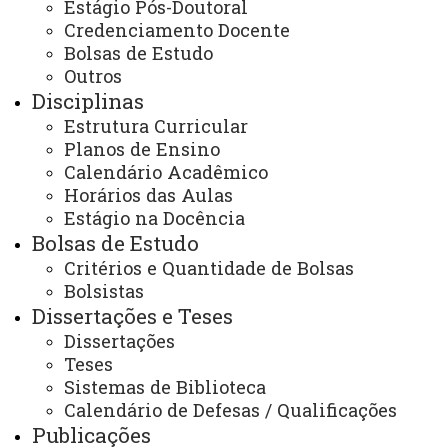
Estágio Pós-Doutoral
na Agricultura - Cascavel
Impacto na Sociedade
Parcerias / Convênios
Credenciamento Docente
Bolsas de Estudo
Outros
Disciplinas
Estrutura Curricular
Planos de Ensino
Calendário Acadêmico
ACESSE
Horários das Aulas
Acesso Restrito (Editores do Portal)
Estágio na Docência
Arquivo Virtual
Bolsas de Estudo
Critérios e Quantidade de Bolsas
Bibliotecas
Bolsistas
Identidade Visual
Dissertações e Teses
Dissertações
Mapa do Site
Teses
Sistemas de Biblioteca
Ouvidoria
Calendário de Defesas / Qualificações
Portal Office 365
Publicações