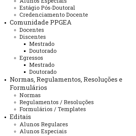
Alunos Especiais
Estágio Pós-Doutoral
Parcerias / Convênios
Credenciamento Docente
Comunidade PPGEA
Docentes
Discentes
ATUALIZAÇÃO MAIS RECENTE: 01 DE OUTUBRO DE
2024
Mestrado
ACESSOS: 812
Doutorado
Egressos
Mestrado
Doutorado
Contato:
/
(45) 3220-3151
Normas, Regulamentos, Resoluções e
Horários de Atendimento:
Formulários
Segunda à sexta
hh:mm às hh:mm
Normas
E-mails:
Regulamentos / Resoluções
ppgea@unioeste.br
Formulários / Templates
Editais
Alunos Regulares
Você está aqui:
Unioeste
Alunos Especiais
PPGEA - Pós Graduação em Engenharia de Energia