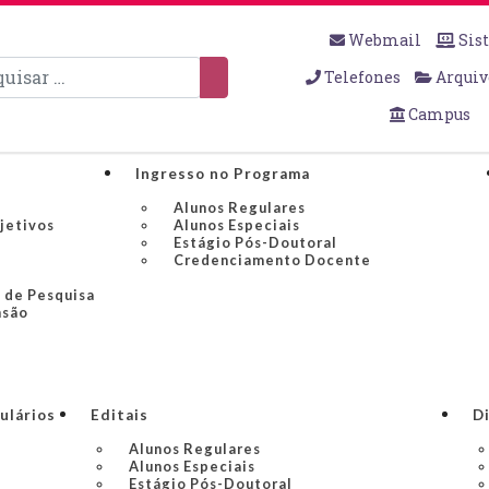
Webmail
Sis
sar
Telefones
Arquiv
Campus
Ingresso no Programa
Alunos Regulares
bjetivos
Alunos Especiais
Estágio Pós-Doutoral
Credenciamento Docente
 de Pesquisa
nsão
ulários
Editais
Di
Alunos Regulares
Alunos Especiais
Estágio Pós-Doutoral