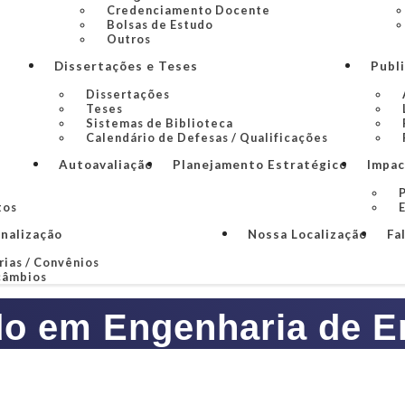
Credenciamento Docente
Bolsas de Estudo
Outros
Dissertações e Teses
Publ
Dissertações
Teses
Sistemas de Biblioteca
Calendário de Defesas / Qualificações
Autoavaliação
Planejamento Estratégico
Impac
P
tos
onalização
Nossa Localização
Fa
rias / Convênios
câmbios
o em Engenharia de En