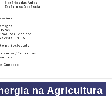
Horários das Aulas
Estágio na Docência
icações
Artigos
Livros
Produtos Técnicos
Revista PPGEA
to na Sociedade
arcerias / Convênios
Eventos
le Conosco
ergia na Agricultura