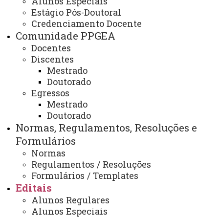
Alunos Especiais
Estágio Pós-Doutoral
Edital Nº 26/2025-PPGEA -
Credenciamento Docente
Inscrição para seleção interna
Comunidade PPGEA
de discentes do PPGEA,
Docentes
candidatos a bolsas de estudos
Discentes
Mestrado
para o segundo semestre do ano
Doutorado
letivo de 2025
Egressos
Mestrado
Doutorado
Normas, Regulamentos, Resoluções e
Edital Nº 26/2025-PPGEA - Inscrição para seleção
Formulários
interna de discentes do PPGEA, candidatos a bolsas
Normas
de estudos para o segundo semestre do ano letivo
Regulamentos / Resoluções
de 2025
Formulários / Templates
Edital Nº 26/2025 -
Anexos I e II
Editais
Alunos Regulares
ATUALIZAÇÃO MAIS RECENTE: 11 DE AGOSTO DE
Alunos Especiais
2025
ACESSOS: 273