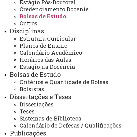
Estágio Pós-Doutoral
Credenciamento Docente
Bolsas de Estudo
Outros
Contato:
Disciplinas
/
(45) 3220-3151
Horários de Atendimento:
Estrutura Curricular
Segunda à sexta
Planos de Ensino
hh:mm às hh:mm
Calendário Acadêmico
E-mails:
Horários das Aulas
ppgea@unioeste.br
Estágio na Docência
Bolsas de Estudo
Você está aqui:
Unioeste
Critérios e Quantidade de Bolsas
PPGEA - Pós Graduação em Engenharia de Energia
Bolsistas
na Agricultura - Cascavel
Dissertações e Teses
Editais
Bolsas de Estudo
Edital Nº 26/2025-PPGEA - Inscrição para seleção
Dissertações
interna de discentes do PPGEA, candidatos a bolsas
Teses
de estudos para o segundo semestre do ano letivo de
Sistemas de Biblioteca
2025
Calendário de Defesas / Qualificações
Publicações