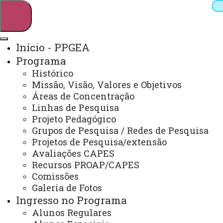
Início - PPGEA
Programa
Pesquisar
Histórico
Missão, Visão, Valores e Objetivos
Áreas de Concentração
Linhas de Pesquisa
Webmail
Sistemas
Telefones
Projeto Pedagógico
Arquivo Virtual
Campus
Grupos de Pesquisa / Redes de Pesquisa
Projetos de Pesquisa/extensão
Avaliações CAPES
Recursos PROAP/CAPES
Comissões
Galeria de Fotos
Mestrado e Doutorado em Engenharia de Energia
na Agricultura
Ingresso no Programa
Alunos Regulares