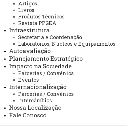
Artigos
Livros
Produtos Técnicos
Revista PPGEA
ACESSE
Infraestrutura
Acesso Restrito (Editores do Portal)
Secretaria e Coordenação
Laboratórios, Núcleos e Equipamentos
Arquivo Virtual
Autoavaliação
Bibliotecas
Planejamento Estratégico
Impacto na Sociedade
Identidade Visual
Parcerias / Convênios
Mapa do Site
Eventos
Internacionalização
Ouvidoria
Parcerias / Convênios
Portal Office 365
Intercâmbios
Nossa Localização
Sistemas
Fale Conosco
Telefones