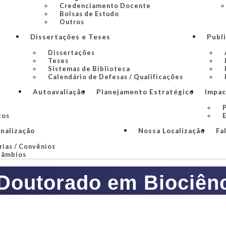
Credenciamento Docente
Bolsas de Estudo
Outros
Dissertações e Teses
Publ
Dissertações
Teses
Sistemas de Biblioteca
Calendário de Defesas / Qualificações
Autoavaliação
Planejamento Estratégico
Impac
P
tos
onalização
Nossa Localização
Fa
rias / Convênios
câmbios
Doutorado em Biociên