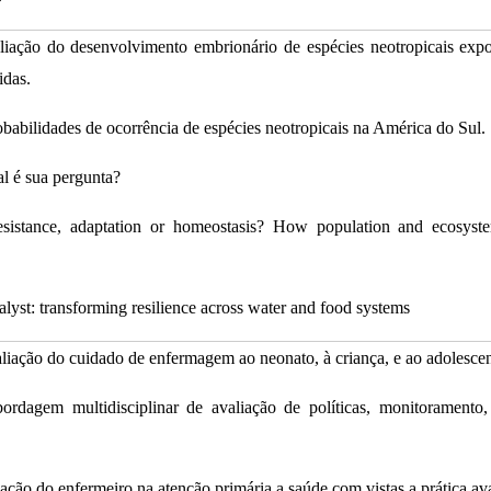
liação do desenvolvimento embrionário de espécies neotropicais exp
idas.
babilidades de ocorrência de espécies neotropicais na América do Sul.
l é sua pergunta?
istance, adaptation or homeostasis? How population and ecosyste
alyst: transforming resilience across water and food systems
liação do cuidado de enfermagem ao neonato, à criança, e ao adolescen
ordagem multidisciplinar de avaliação de políticas, monitoramen
ação do enfermeiro na atenção primária a saúde com vistas a prática 