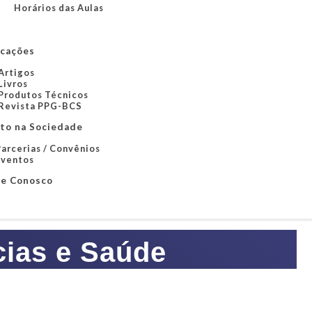
Horários das Aulas
icações
Artigos
Livros
Produtos Técnicos
Revista PPG-BCS
to na Sociedade
arcerias / Convênios
Eventos
le Conosco
cias e Saúde