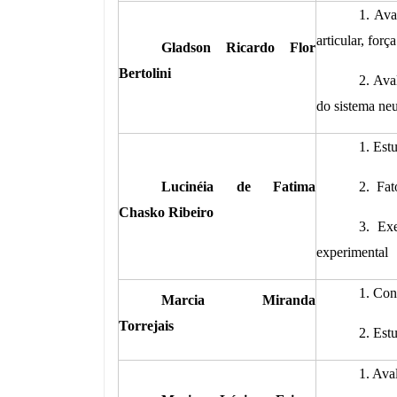
1. Ava
articular, forç
Gladson Ricardo Flor
Bertolini
2. Ava
do sistema neu
1. Est
Lucinéia de Fatima
2. Fat
Chasko Ribeiro
3. Ex
experimental
1. Co
Marcia Miranda
Torrejais
2. Est
1. Ava