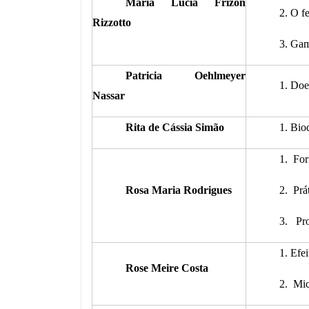
Maria Lúcia Frizon
2. O f
Rizzotto
3. Gam
Patricia Oehlmeyer
1. Doe
Nassar
Rita de Cássia Simão
1. Bio
1. For
Rosa Maria Rodrigues
2. Prá
3. Pro
1. Efe
Rose Meire Costa
2. Mic