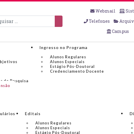
Webmail
Sis
sar
Telefones
Arquiv
Campus
Ingresso no Programa
Alunos Regulares
Objetivos
Alunos Especiais
Estágio Pós-Doutoral
Credenciamento Docente
s de Pesquisa
ensão
ulários
Editais
Di
Alunos Regulares
Alunos Especiais
Estágio Pós-Doutoral