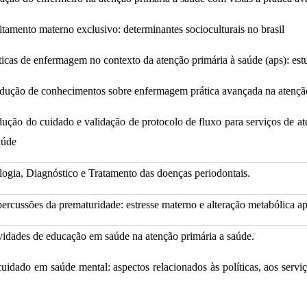
itamento materno exclusivo: determinantes socioculturais no brasil
ticas de enfermagem no contexto da atenção primária à saúde (aps): es
dução de conhecimentos sobre enfermagem prática avançada na atenção
dução do cuidado e validação de protocolo de fluxo para serviços de at
aúde
ologia, Diagnóstico e Tratamento das doenças periodontais.
ercussões da prematuridade: estresse materno e alteração metabólica apó
vidades de educação em saúde na atenção primária a saúde.
uidado em saúde mental: aspectos relacionados às políticas, aos serviço