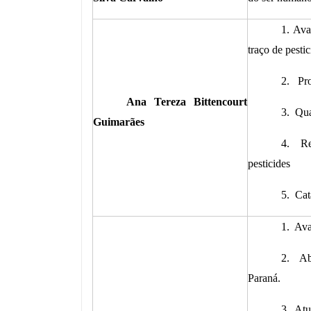
1. Ava
traço de pestic
2. Pro
Ana Tereza Bittencourt
3. Qua
Guimarães
4. Res
pesticides
5. Cat
1. Ava
2. Ab
Paraná.
3. Atu