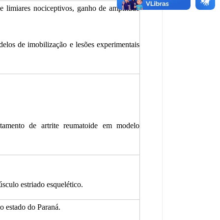
de limiares nociceptivos, ganho de amplitude
odelos de imobilização e lesões experimentais
atamento de artrite reumatoide em modelo
sculo estriado esquelético.
do estado do Paraná.