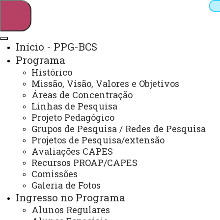
Início - PPG-BCS
Programa
Pesquisar
Histórico
Missão, Visão, Valores e Objetivos
Áreas de Concentração
Linhas de Pesquisa
Webmail
Sistemas
Telefones
Projeto Pedagógico
Arquivo Virtual
Campus
Grupos de Pesquisa / Redes de Pesquisa
Projetos de Pesquisa/extensão
Avaliações CAPES
Recursos PROAP/CAPES
Comissões
Galeria de Fotos
Mestrado e Doutorado em Biociências e Saúde
Ingresso no Programa
Alunos Regulares