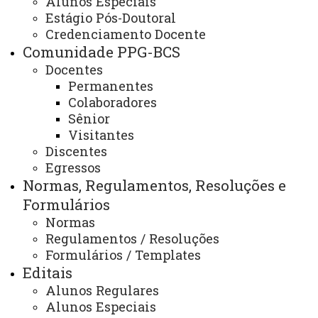
Alunos Especiais
Critérios e Quantidade de Bolsas
Estágio Pós-Doutoral
Credenciamento Docente
Comunidade PPG-BCS
Docentes
Resolução das Bolsas de Estudo PPG-BCS
Permanentes
ATUALIZAÇÃO MAIS RECENTE: 05 DE FEVEREIRO
Colaboradores
DE 2025
ACESSOS: 1285
Sênior
Visitantes
Discentes
Egressos
Contato:
Normas, Regulamentos, Resoluções e
(45) 3220-3132
Formulários
Horário de Atendimento:
Segunda à sexta
Normas
08:00 às 12:00
Regulamentos / Resoluções
13:30 às 17:00
Formulários / Templates
E-mails:
cascavel.ppgbcs@unioeste.br
Editais
Redes Sociais
Alunos Regulares
Intagram
Alunos Especiais
Youtube