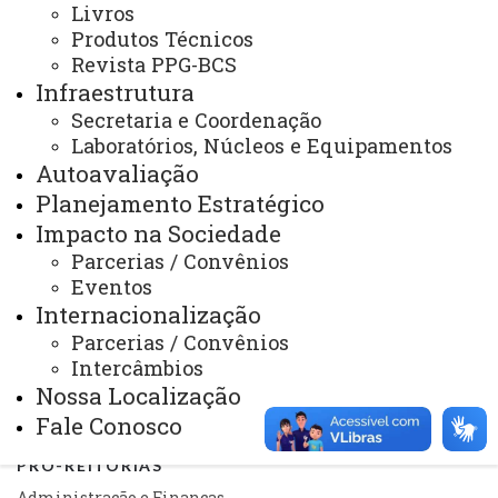
Mapa do Site
Livros
Produtos Técnicos
Ouvidoria
Revista PPG-BCS
Portal Office 365
Infraestrutura
Secretaria e Coordenação
Sistemas
Laboratórios, Núcleos e Equipamentos
Telefones
Autoavaliação
Planejamento Estratégico
Webmail
Impacto na Sociedade
Parcerias / Convênios
Eventos
REITORIA
Internacionalização
Secretaria Geral
Parcerias / Convênios
Intercâmbios
Gabinete Reitoria
Nossa Localização
Secretaria dos Conselhos Superiores
Fale Conosco
PRÓ-REITORIAS
Administração e Finanças