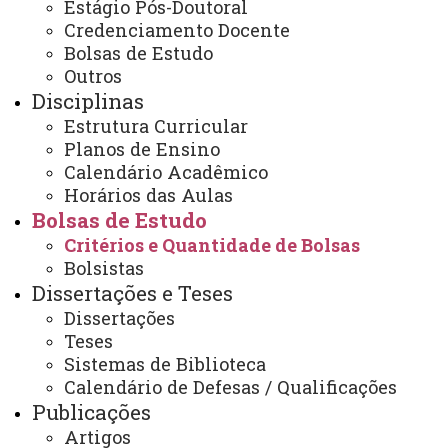
Estágio Pós-Doutoral
Credenciamento Docente
Bolsas de Estudo
Você está aqui:
Unioeste
PPG-BCS - Pós Graduação em Biociências e Saúde-
Outros
Cascavel
Disciplinas
Bolsas de Estudo
Estrutura Curricular
Critérios e Quantidade de Bolsas
Planos de Ensino
Calendário Acadêmico
Horários das Aulas
Bolsas de Estudo
Critérios e Quantidade de Bolsas
Bolsistas
ACESSE
Dissertações e Teses
Acesso Restrito (Editores do Portal)
Dissertações
Teses
Arquivo Virtual
Sistemas de Biblioteca
Bibliotecas
Calendário de Defesas / Qualificações
Publicações
Identidade Visual
Artigos