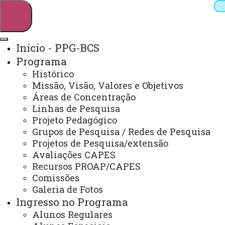
Início - PPG-BCS
Programa
Pesquisar
Histórico
Missão, Visão, Valores e Objetivos
Áreas de Concentração
Linhas de Pesquisa
Webmail
Sistemas
Telefones
Projeto Pedagógico
Arquivo Virtual
Campus
Grupos de Pesquisa / Redes de Pesquisa
Projetos de Pesquisa/extensão
Avaliações CAPES
Recursos PROAP/CAPES
Comissões
Galeria de Fotos
Mestrado e Doutorado em Biociências e Saúde
Ingresso no Programa
Alunos Regulares