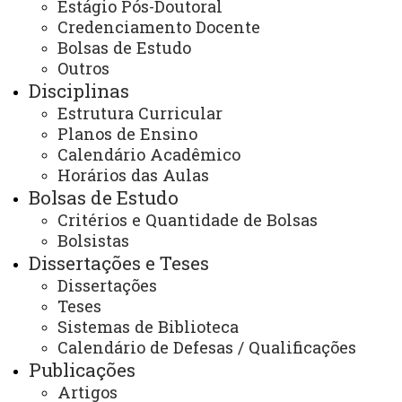
Estágio Pós-Doutoral
Edital 16/2026 - Homologação inscrições
30 de março
Credenciamento Docente
de 2026
PROTAG - Mestrado 2026
Bolsas de Estudo
Outros
Edital 14/2026 - Inscrições Seleção PROTAG
20 de março
de 2026
- Mestrado
Disciplinas
Estrutura Curricular
Edital 12/2026 - Resultado final seleção
13 de março
Planos de Ensino
de 2026
Doutorado - Turma 2026
Calendário Acadêmico
Horários das Aulas
Bolsas de Estudo
1
2
3
4
5
6
7
8
PÁGINA 1 DE 14
9
10
Critérios e Quantidade de Bolsas
Bolsistas
Dissertações e Teses
Dissertações
Contato:
Teses
(45) 3220-3132
Horário de Atendimento:
Sistemas de Biblioteca
Segunda à sexta
Calendário de Defesas / Qualificações
08:00 às 12:00
Publicações
13:30 às 17:00
E-mails:
Artigos