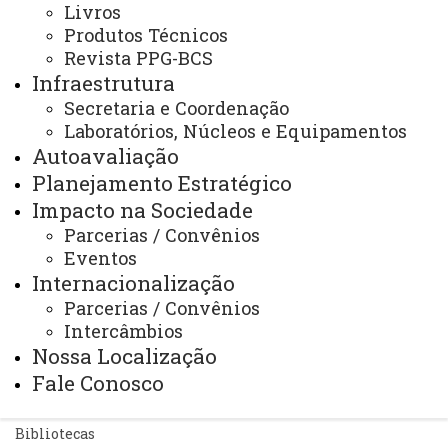
cascavel.ppgbcs@unioeste.br
Livros
Redes Sociais
Produtos Técnicos
Intagram
Revista PPG-BCS
Youtube
Infraestrutura
Secretaria e Coordenação
Você está aqui:
Unioeste
Laboratórios, Núcleos e Equipamentos
PPG-BCS - Pós Graduação em Biociências e Saúde-
Autoavaliação
Cascavel
Planejamento Estratégico
Editais
Alunos Regulares
Impacto na Sociedade
Parcerias / Convênios
Eventos
Internacionalização
Parcerias / Convênios
Intercâmbios
ACESSE
Nossa Localização
Acesso Restrito (Editores do Portal)
Fale Conosco
Arquivo Virtual
Bibliotecas