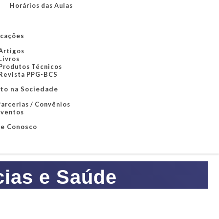
Horários das Aulas
icações
Artigos
Livros
Produtos Técnicos
Revista PPG-BCS
to na Sociedade
arcerias / Convênios
Eventos
le Conosco
cias e Saúde