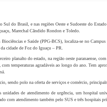
ião Sul do Brasil, e nas regiões Oeste e Sudoeste do Esta
 Iguaçu, Marechal Cândido Rondon e Toledo.
Biociências e Saúde (PPG-BCS), localiza-se no Campus
m da cidade de Foz do Iguaçu – PR.
erceiro planalto do estado, na região oeste paranaense, c
al, com temperaturas agradáveis ao longo do ano. Tem apr
ná.
o, sendo polo na oferta de serviços e comércio, principal
s unidades de atendimento de urgência, um hospital uni
ado com atendimento também pelo SUS e três hospitais pr