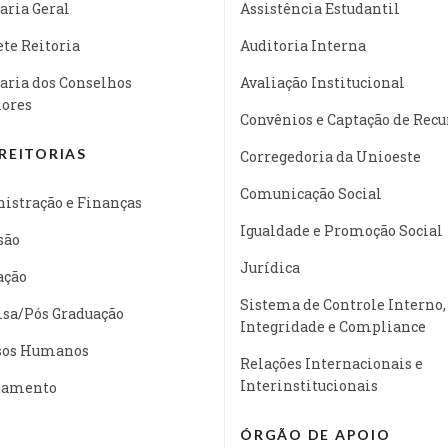
aria Geral
Assistência Estudantil
te Reitoria
Auditoria Interna
aria dos Conselhos
Avaliação Institucional
iores
Convênios e Captação de Recu
REITORIAS
Corregedoria da Unioeste
Comunicação Social
istração e Finanças
Igualdade e Promoção Social
são
Jurídica
ação
Sistema de Controle Interno,
isa/Pós Graduação
Integridade e Compliance
sos Humanos
Relações Internacionais e
Interinstitucionais
jamento
ÓRGÃO DE APOIO