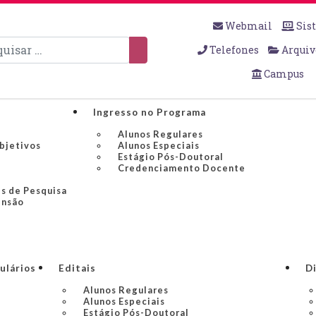
Webmail
Sis
sar
Telefones
Arquiv
Campus
Ingresso no Programa
Alunos Regulares
Objetivos
Alunos Especiais
Estágio Pós-Doutoral
Credenciamento Docente
s de Pesquisa
ensão
ulários
Editais
Di
Alunos Regulares
Alunos Especiais
Estágio Pós-Doutoral