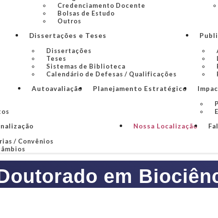
Credenciamento Docente
Bolsas de Estudo
Outros
Dissertações e Teses
Publ
Dissertações
Teses
Sistemas de Biblioteca
Calendário de Defesas / Qualificações
Autoavaliação
Planejamento Estratégico
Impac
P
tos
onalização
Nossa Localização
Fa
rias / Convênios
câmbios
Doutorado em Biociên