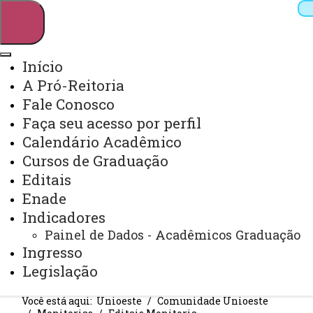
Início
A Pró-Reitoria
Pesquisar
Fale Conosco
Faça seu acesso por perfil
Calendário Acadêmico
Webmail
Sistemas
Telefones
Cursos de Graduação
Arquivo Virtual
Campus
Editais
Enade
Indicadores
Painel de Dados - Acadêmicos Graduação
Ingresso
EDITAIS MONITORIA
Legislação
Você está aqui:
Unioeste
Comunidade Unioeste