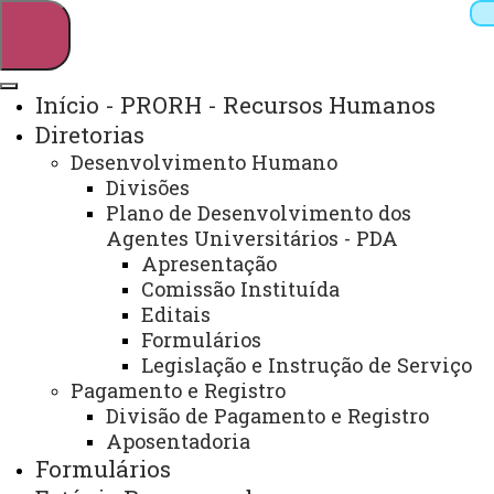
Início - PRORH - Recursos Humanos
Diretorias
Pesquisar
Desenvolvimento Humano
Divisões
Plano de Desenvolvimento dos
Agentes Universitários - PDA
Webmail
Sistemas
Telefones
Apresentação
Arquivo Virtual
Campus
Comissão Instituída
Editais
Formulários
Legislação e Instrução de Serviço
Início
Estágio
Pagamento e Registro
Remunerado
Legislação
Divisão de Pagamento e Registro
Estadual
Manual
Aposentadoria
Formulários