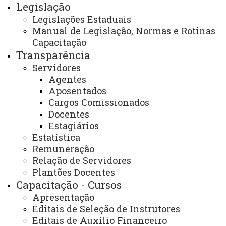
compatibilidade de horários, perceberá as
Legislação
vantagens de seu cargo, emprego ou função, com a
Legislações Estaduais
Manual de Legislação, Normas e Rotinas
remuneração do cargo eletivo, e não havendo
Capacitação
compatibilidade de horários, deverá optar.
Transparência
Servidores
Agentes
Legislação:
Aposentados
Cargos Comissionados
Constituição Federal - Art. 38
Docentes
Estagiários
http://www.planalto.gov.br/ccivil_03/Constituicao/C
Estatística
Remuneração
Emenda Constitucional 41/2003
Relação de Servidores
http://alerjln1.alerj.rj.gov.br/constfed.nsf/16
Plantões Docentes
Capacitação - Cursos
OpenDocument
Apresentação
Constituição Estadual – Art. 28
Editais de Seleção de Instrutores
Editais de Auxílio Financeiro