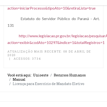
http://www.legislacao.pr.gov.br/legislacao/listarAto
action=iniciarProcesso&tipoAto=10&retiraLista=true
Estatuto do Servidor Público do Paraná - Art.
131
http://www.legislacao.pr.gov.br/legislacao/pesquisar
action=exibir&codAto=10297&indice=1&totalRegistros=1
ATUALIZAÇÃO MAIS RECENTE: 08 DE ABRIL DE
2020
ACESSOS: 3734
Você está aqui:
Unioeste
Recursos Humanos
Manual
Licença para Exercício de Mandato Eletivo