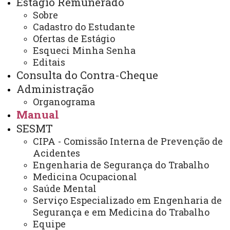
Estágio Remunerado
Licença para Exercício de
Sobre
Mandato Eletivo
Cadastro do Estudante
Ofertas de Estágio
Esqueci Minha Senha
Editais
Durante o exercício de mandato eletivo federal
Consulta do Contra-Cheque
ou estadual, o servidor fica afastado do exercício do
Administração
cargo, e somente por antiguidade pode ser promovido
Organograma
com aproveitamento do tempo em que permaneceu no
Manual
exercício do mandato eletivo.
SESMT
CIPA - Comissão Interna de Prevenção de
Para mandato eletivo federal, estadual ou distrital
Acidentes
ficará afastado do seu cargo, emprego ou função;
Engenharia de Segurança do Trabalho
Para mandato de prefeito, será afastado do cargo;
Medicina Ocupacional
Saúde Mental
Para emprego ou função, podendo optar pela
Serviço Especializado em Engenharia de
remuneração;
Segurança e em Medicina do Trabalho
Para mandato de vereador, havendo
Equipe