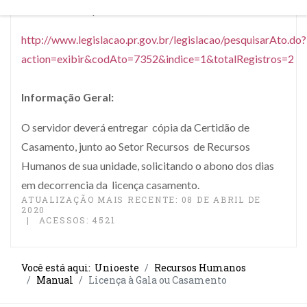
Lei Complementar nº 108/2005, Art. 10º
http://www.legislacao.pr.gov.br/legislacao/pesquisarAto.do?
action=exibir&codAto=7352&indice=1&totalRegistros=2
Informação Geral:
O servidor deverá entregar cópia da Certidão de
Casamento, junto ao Setor Recursos de Recursos
Humanos de sua unidade, solicitando o abono dos dias
em decorrencia da licença casamento.
ATUALIZAÇÃO MAIS RECENTE: 08 DE ABRIL DE
2020
ACESSOS: 4521
Você está aqui:
Unioeste
Recursos Humanos
Manual
Licença à Gala ou Casamento