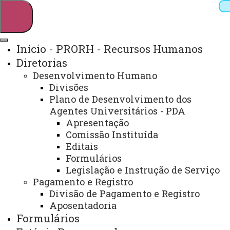
Início - PRORH - Recursos Humanos
Diretorias
Pesquisar
Desenvolvimento Humano
Divisões
Plano de Desenvolvimento dos
Agentes Universitários - PDA
Webmail
Sistemas
Telefones
Apresentação
Arquivo Virtual
Campus
Comissão Instituída
Editais
Formulários
Legislação e Instrução de Serviço
Início
Estágio
Pagamento e Registro
Remunerado
Legislação
Divisão de Pagamento e Registro
Estadual
Manual
Aposentadoria
Formulários