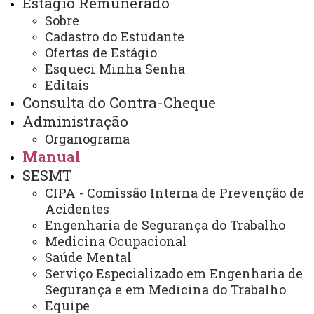
Estágio Remunerado
Licença à Gala ou Casamento
Sobre
Cadastro do Estudante
Ofertas de Estágio
Esqueci Minha Senha
É a licença concedida ao servidor, sem prejuízo no
Editais
salário, em caso de contrair matrimônio. O servidor tem
Consulta do Contra-Cheque
direito a alguns dias de afastamento abonados e
Administração
justificados por Lei, conforme abaixo:
Organograma
Manual
SESMT
Efetivo ou Comissionado
CIPA - Comissão Interna de Prevenção de
Acidentes
Engenharia de Segurança do Trabalho
08 (oito) dias a contar da Certidão de Casamento
Medicina Ocupacional
Saúde Mental
Celetista
Serviço Especializado em Engenharia de
Segurança e em Medicina do Trabalho
03 (três) dias a contar da data de Certidão de
Equipe
Casamento