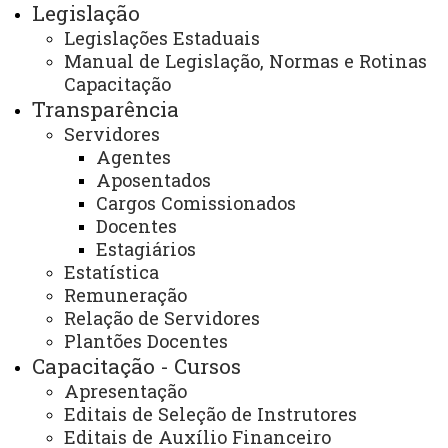
Legislação
Legislações Estaduais
Contrato de Regime Especial
Manual de Legislação, Normas e Rotinas
Capacitação
05 (cinco) dias a contar da data de Certidão de
Transparência
Casamento
Servidores
Agentes
Aposentados
Fundamento/Previsão Legal:
Cargos Comissionados
Docentes
Decreto-lei nº 5452/43 artigo 473
Estagiários
Estatística
http://www.planalto.gov.br/ccivil/decreto-
Remuneração
lei/del5452.htm
Relação de Servidores
Plantões Docentes
Inciso II, Art. 128 da Lei 6174/70
Capacitação - Cursos
Apresentação
http://www.legislacao.pr.gov.br/legislacao/pesquisar
Editais de Seleção de Instrutores
action=exibir&codAto=10297&indice=1&totalRegistros=1
Editais de Auxílio Financeiro