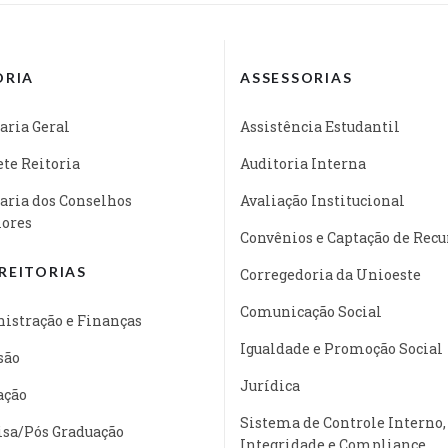
ORIA
ASSESSORIAS
aria Geral
Assistência Estudantil
te Reitoria
Auditoria Interna
aria dos Conselhos
Avaliação Institucional
iores
Convênios e Captação de Recu
REITORIAS
Corregedoria da Unioeste
Comunicação Social
istração e Finanças
Igualdade e Promoção Social
são
Jurídica
ação
Sistema de Controle Interno,
isa/Pós Graduação
Integridade e Compliance