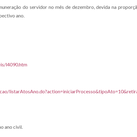
emuneração do servidor no mês de dezembro, devida na proporç
pectivo ano.
eis/l4090.htm
lacao/listarAtosAno.do?action=iniciarProcesso&tipoAto=10&retir
o ano civil.