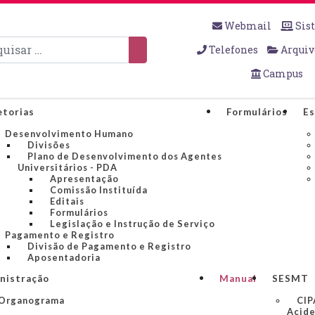
Webmail
Sis
sar
Telefones
Arquiv
Campus
etorias
Formulários
Es
Desenvolvimento Humano
Divisões
Plano de Desenvolvimento dos Agentes
Universitários - PDA
Apresentação
Comissão Instituída
Editais
Formulários
Legislação e Instrução de Serviço
Pagamento e Registro
Divisão de Pagamento e Registro
Aposentadoria
nistração
Manual
SESMT
Organograma
CIP
Acide