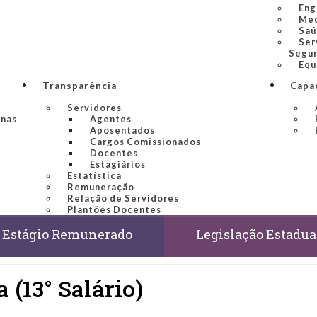
Eng
Med
Saú
Ser
Segur
Equ
Transparência
Capa
Servidores
inas
Agentes
Aposentados
Cargos Comissionados
Docentes
Estagiários
Estatística
Remuneração
Relação de Servidores
Plantões Docentes
Estágio Remunerado
Legislação Estadua
 (13° Salário)