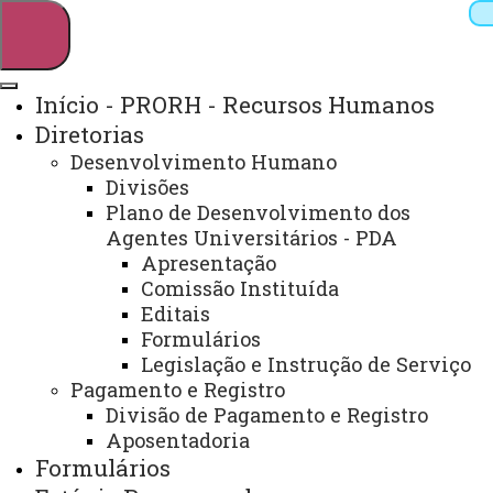
Início - PRORH - Recursos Humanos
Diretorias
Pesquisar
Desenvolvimento Humano
Divisões
Plano de Desenvolvimento dos
Agentes Universitários - PDA
Webmail
Sistemas
Telefones
Apresentação
Arquivo Virtual
Campus
Comissão Instituída
Editais
Formulários
Legislação e Instrução de Serviço
Início
Estágio
Pagamento e Registro
Remunerado
Legislação
Divisão de Pagamento e Registro
Estadual
Manual
Aposentadoria
Formulários