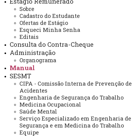
Estágio Remunerado
Gratificação pela prestação de
Sobre
serviço extraordinário (horas
Cadastro do Estudante
extras)
Ofertas de Estágio
Esqueci Minha Senha
Editais
Consulta do Contra-Cheque
Gratificação que se destina a remunerar os
Administração
serviços prestados fora do período normal de trabalho a
Organograma
que estiver sujeito o servidor no desempenho das
Manual
atribuições de seu cargo, no percentual de 50%
SESMT
(cincoenta por cento) sobre o valor da hora normal de
CIPA - Comissão Interna de Prevenção de
Acidentes
trabalho.
Engenharia de Segurança do Trabalho
Medicina Ocupacional
Saúde Mental
Fundamento/Previsão Legal:
Serviço Especializado em Engenharia de
Segurança e em Medicina do Trabalho
Art.7º, inciso XVI, da Constituição Federal,
Equipe