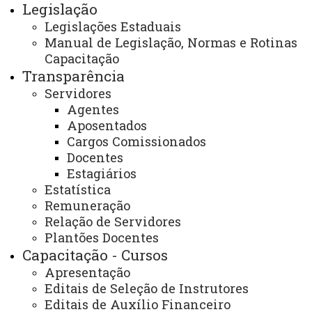
Legislação
http://www.planalto.gov.br/ccivil_03/Constituicao/C
Legislações Estaduais
Art. 34, IX, da Constituição Estadual.
Manual de Legislação, Normas e Rotinas
Capacitação
http://www.legislacao.pr.gov.br/legislacao/listarAto
Transparência
action=iniciarProcesso&tipoAto=10&retiraLista=true
Servidores
Agentes
Art. 172, II da Lei 6.174/70.
Aposentados
Cargos Comissionados
http://www.legislacao.pr.gov.br/legislacao/pesquisar
Docentes
action=exibir&codAto=10297&indice=1&totalRegistros=1
Estagiários
Estatística
Remuneração
Requisitos Básicos:
Relação de Servidores
Plantões Docentes
Prestar serviços em tempo excedente ao da
Capacitação - Cursos
duração normal estabelecida para a categoria funcional
Apresentação
Editais de Seleção de Instrutores
ocupada.
Editais de Auxílio Financeiro