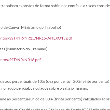
e trabalham expostos de forma habitual e contínua a riscos conside
co de Canva (Ministério do Trabalho)
cumentos/SST/NR/NR15/NR15-ANEXO15.pdf
as (Ministério do Trabalho)
mentos/SST/NR/NR16.pdf
de aos percentuais de 10% (dez por cento), 20% (vinte por cento)
o laudo pericial, calculados sobre o salário mínimo.
de ao percentual único de 30% (trinta por cento) calculados sobre
ulosidade ou Gratificação por Atividade de Saúde (GAS) não são 