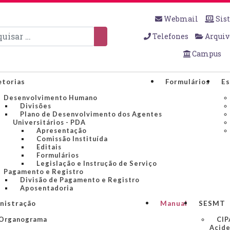
Webmail
Sis
sar
Telefones
Arquiv
Campus
etorias
Formulários
Es
Desenvolvimento Humano
Divisões
Plano de Desenvolvimento dos Agentes
Universitários - PDA
Apresentação
Comissão Instituída
Editais
Formulários
Legislação e Instrução de Serviço
Pagamento e Registro
Divisão de Pagamento e Registro
Aposentadoria
nistração
Manual
SESMT
Organograma
CIP
Acide