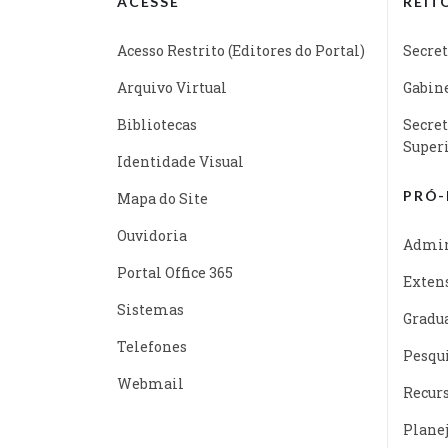
ACESSE
REIT
Acesso Restrito (Editores do Portal)
Secret
Arquivo Virtual
Gabine
Bibliotecas
Secret
Super
Identidade Visual
PRÓ-
Mapa do Site
Ouvidoria
Admin
Portal Office 365
Exten
Sistemas
Gradu
Telefones
Pesqu
Webmail
Recur
Plane