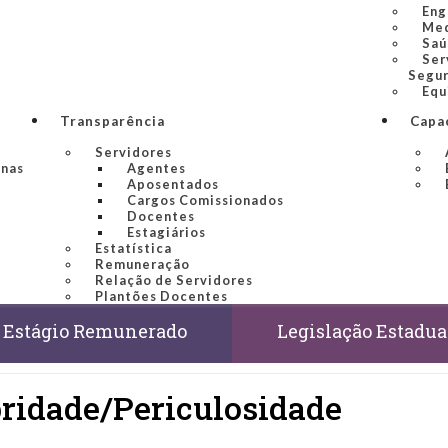
Eng
Med
Saú
Ser
Segur
Equ
Transparência
Capa
Servidores
inas
Agentes
Aposentados
Cargos Comissionados
Docentes
Estagiários
Estatística
Remuneração
Relação de Servidores
Plantões Docentes
Estágio Remunerado
Legislação Estadua
bridade/Periculosidade