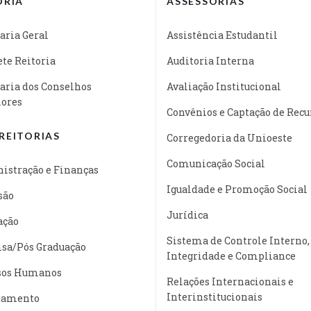
ORIA
ASSESSORIAS
aria Geral
Assistência Estudantil
te Reitoria
Auditoria Interna
aria dos Conselhos
Avaliação Institucional
iores
Convênios e Captação de Recu
REITORIAS
Corregedoria da Unioeste
Comunicação Social
istração e Finanças
Igualdade e Promoção Social
são
Jurídica
ação
Sistema de Controle Interno,
isa/Pós Graduação
Integridade e Compliance
sos Humanos
Relações Internacionais e
Interinstitucionais
jamento