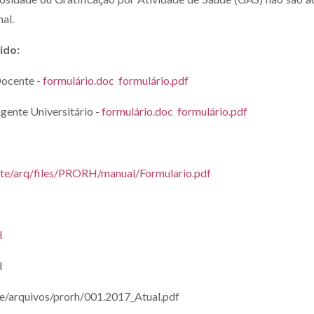
nal.
ido:
ocente -
formulário.doc
formulário.pdf
nte Universitário -
formulário.doc
formulário.pdf
ste/arq/files/PRORH/manual/Formulario.pdf
H
H
te/arquivos/prorh/001.2017_Atual.pdf