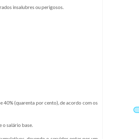
rados insalubres ou perigosos.
 e 40% (quarenta por cento), de acordo com os
 o salário base.
acumulativos, devendo o servidor optar por um