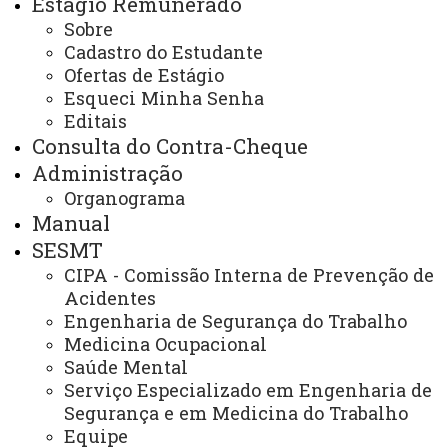
Estágio Remunerado
Alteração do Regime de Trabalho
Sobre
- Docente
Cadastro do Estudante
Ofertas de Estágio
Esqueci Minha Senha
Editais
Arquivo.pdf
Consulta do Contra-Cheque
ATUALIZAÇÃO MAIS RECENTE: 08 DE ABRIL DE
2020
Administração
ACESSOS: 4325
Organograma
Manual
SESMT
Você está aqui:
Unioeste
Recursos Humanos
Formulários
CIPA - Comissão Interna de Prevenção de
Alteração do Regime de Trabalho - Docente
Acidentes
Engenharia de Segurança do Trabalho
Medicina Ocupacional
Saúde Mental
Serviço Especializado em Engenharia de
Segurança e em Medicina do Trabalho
Equipe
ACESSE