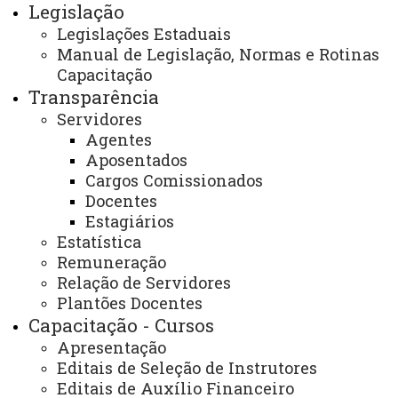
Legislação
Acesso Restrito (Editores do Portal)
Legislações Estaduais
Arquivo Virtual
Manual de Legislação, Normas e Rotinas
Capacitação
Bibliotecas
Transparência
Identidade Visual
Servidores
Agentes
Mapa do Site
Aposentados
Ouvidoria
Cargos Comissionados
Docentes
Portal Office 365
Estagiários
Estatística
Sistemas
Remuneração
Telefones
Relação de Servidores
Plantões Docentes
Webmail
Capacitação - Cursos
Apresentação
Editais de Seleção de Instrutores
REITORIA
Editais de Auxílio Financeiro