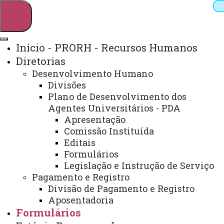
Início - PRORH - Recursos Humanos
Diretorias
Pesquisar
Desenvolvimento Humano
Divisões
Plano de Desenvolvimento dos
Agentes Universitários - PDA
Webmail
Sistemas
Telefones
Apresentação
Arquivo Virtual
Campus
Comissão Instituída
Editais
Formulários
Legislação e Instrução de Serviço
Início
Estágio
Pagamento e Registro
Remunerado
Legislação
Divisão de Pagamento e Registro
Estadual
Manual
Aposentadoria
Formulários