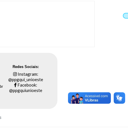
Redes Sociais:
Instagram:
@ppgqui_unioeste
Facebook:
br
@ppgquiunioeste
s