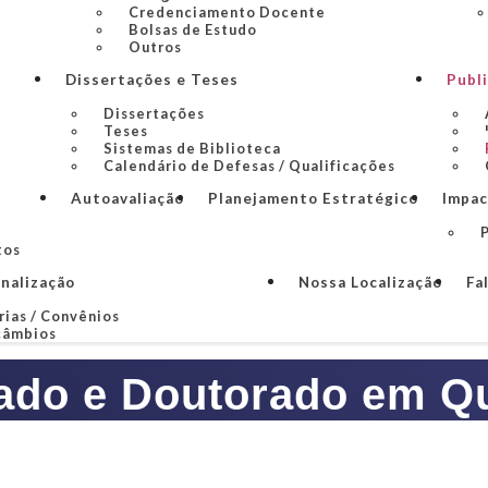
Credenciamento Docente
Bolsas de Estudo
Outros
Dissertações e Teses
Publ
Dissertações
Teses
Sistemas de Biblioteca
Calendário de Defesas / Qualificações
Autoavaliação
Planejamento Estratégico
Impac
P
tos
onalização
Nossa Localização
Fa
rias / Convênios
câmbios
ado e Doutorado em Q