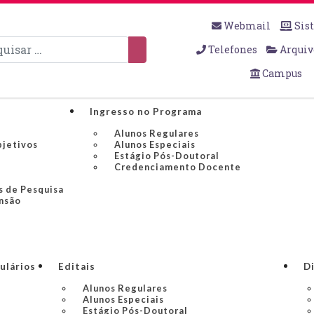
Webmail
Sis
sar
Telefones
Arquiv
Campus
Ingresso no Programa
Alunos Regulares
bjetivos
Alunos Especiais
Estágio Pós-Doutoral
Credenciamento Docente
s de Pesquisa
ensão
ulários
Editais
Di
Alunos Regulares
Alunos Especiais
Estágio Pós-Doutoral