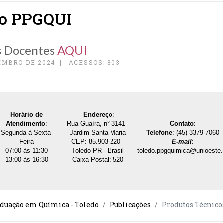
do PPGQUI
os Docentes
AQUI
EMBRO DE 2024
ACESSOS: 803
Horário de
Endereço
:
Atendimento
:
Rua Guaíra, n° 3141 -
Contato
:
Segunda à Sexta-
Jardim Santa Maria
Telefone
: (45) 3379-7060
Feira
CEP: 85.903-220 -
E-mail
:
07:00 às 11:30
Toledo-PR - Brasil
toledo.ppgquimica@unioeste.
13:00 às 16:30
Caixa Postal: 520
aduação em Química - Toledo
Publicações
Produtos Técnico