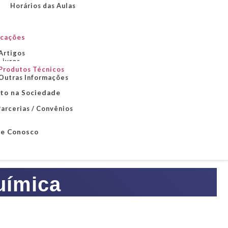
Horários das Aulas
icações
Artigos
Livros
Produtos Técnicos
Outras Informações
to na Sociedade
arcerias / Convênios
le Conosco
uímica