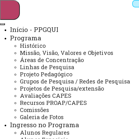
Início - PPGQUI
Programa
Pesquisar
Histórico
Missão, Visão, Valores e Objetivos
Áreas de Concentração
Linhas de Pesquisa
Webmail
Sistemas
Telefones
Projeto Pedagógico
Arquivo Virtual
Campus
Grupos de Pesquisa / Redes de Pesquisa
Projetos de Pesquisa/extensão
Avaliações CAPES
Recursos PROAP/CAPES
Comissões
Galeria de Fotos
Mestrado e Doutorado em Química
Ingresso no Programa
Alunos Regulares