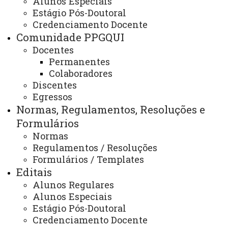
Alunos Especiais
Localização do PPGQUI
Estágio Pós-Doutoral
Credenciamento Docente
Comunidade PPGQUI
Docentes
Programa de Pós-Graduação em
Permanentes
Química - PPGQUI
Colaboradores
Discentes
Unioeste Campus de Toledo - Bloco
Egressos
B3
Normas, Regulamentos, Resoluções e
- Rua Guaíra, n° 3141 - Jardim Santa
Formulários
Maria
Normas
Regulamentos / Resoluções
- CEP 85.903-220 - Toledo-PR -
Formulários / Templates
Brasil
Editais
- Caixa Postal: 520
Alunos Regulares
ATUALIZAÇÃO MAIS RECENTE: 03 DE DEZEMBRO
Alunos Especiais
DE 2024
Estágio Pós-Doutoral
ACESSOS: 1564
Credenciamento Docente