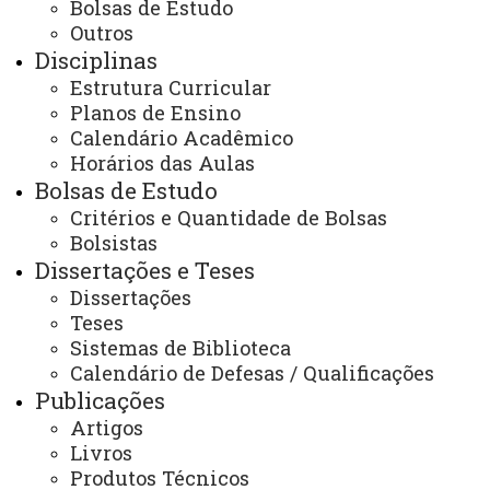
Bolsas de Estudo
Outros
Disciplinas
Coordenadora
:
Estrutura Curricular
Profa. Dra. Josiane Caetano
Planos de Ensino
Dragunski
Calendário Acadêmico
Assistente
:
Uilian Simões
Horários das Aulas
Horário de Atendimento
:
Bolsas de Estudo
Segunda à Sexta-Feira
Critérios e Quantidade de Bolsas
07:00 às 11:30
13:00 às 16:30
Bolsistas
Endereço
:
Dissertações e Teses
Rua Guaíra, n° 3141 - Jardim Santa
Dissertações
Maria
CEP: 85.903-220 - Toledo-PR - Brasil
Teses
Caixa Postal: 520
Sistemas de Biblioteca
Contato
:
Calendário de Defesas / Qualificações
Telefone
: (45) 3379-7060
Publicações
E-mail
:
toledo.ppgquimica@unioeste.br
Artigos
Redes Sociais:
Livros
Instagram: @ppgqui_unioeste
Produtos Técnicos
Facebook: @ppgquiunioeste