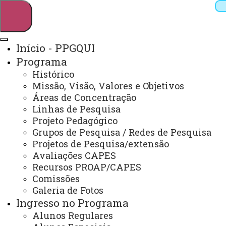
Início - PPGQUI
Programa
Pesquisar
Histórico
Missão, Visão, Valores e Objetivos
Áreas de Concentração
Linhas de Pesquisa
Webmail
Sistemas
Telefones
Projeto Pedagógico
Arquivo Virtual
Campus
Grupos de Pesquisa / Redes de Pesquisa
Projetos de Pesquisa/extensão
Avaliações CAPES
Recursos PROAP/CAPES
Comissões
Galeria de Fotos
Mestrado e Doutorado em Química
Ingresso no Programa
Alunos Regulares