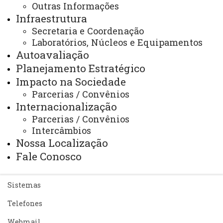
Outras Informações
Infraestrutura
Secretaria e Coordenação
Laboratórios, Núcleos e Equipamentos
ACESSE
Autoavaliação
Acesso Restrito (Editores do Portal)
Planejamento Estratégico
Arquivo Virtual
Impacto na Sociedade
Bibliotecas
Parcerias / Convênios
Internacionalização
Identidade Visual
Parcerias / Convênios
Intercâmbios
Mapa do Site
Nossa Localização
Ouvidoria
Fale Conosco
Portal Office 365
Sistemas
Telefones
Webmail