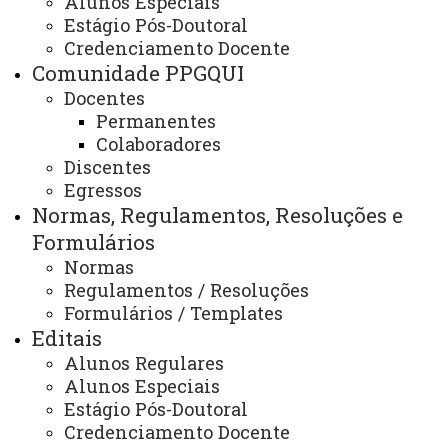
Alunos Especiais
Livros e Capítulos publicados do
Estágio Pós-Doutoral
PPGQUI
Credenciamento Docente
Comunidade PPGQUI
Docentes
Permanentes
Acessar o Currículo Lattes dos
Colaboradores
Docentes
AQUI
Discentes
Egressos
ATUALIZAÇÃO MAIS RECENTE: 03 DE DEZEMBRO
DE 2024
Normas, Regulamentos, Resoluções e
ACESSOS: 867
Formulários
Normas
Regulamentos / Resoluções
Formulários / Templates
Coordenadora
:
Editais
Profa. Dra. Josiane Caetano
Alunos Regulares
Dragunski
Alunos Especiais
Assistente
:
Uilian Simões
Estágio Pós-Doutoral
Horário de Atendimento
:
Credenciamento Docente
Segunda à Sexta-Feira