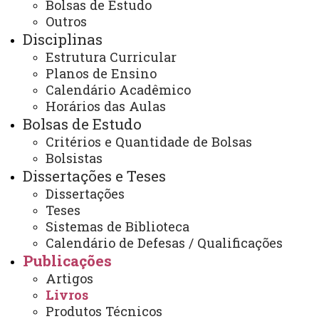
Bolsas de Estudo
07:00 às 11:30
Outros
13:00 às 16:30
Endereço
:
Disciplinas
Rua Guaíra, n° 3141 - Jardim Santa
Estrutura Curricular
Maria
Planos de Ensino
CEP: 85.903-220 - Toledo-PR - Brasil
Caixa Postal: 520
Calendário Acadêmico
Contato
:
Horários das Aulas
Telefone
: (45) 3379-7060
Bolsas de Estudo
E-mail
:
toledo.ppgquimica@unioeste.br
Critérios e Quantidade de Bolsas
Redes Sociais:
Bolsistas
Instagram: @ppgqui_unioeste
Dissertações e Teses
Facebook: @ppgquiunioeste
Dissertações
Teses
Sistemas de Biblioteca
Calendário de Defesas / Qualificações
Você está aqui:
Unioeste
Publicações
PPGQUI - Pós-graduação em Química - Toledo
Publicações
Livros
Artigos
Livros
Produtos Técnicos