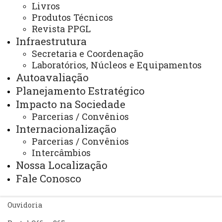
Livros
PARA BOLSA DE ESTUDOS – NÍVEL MESTRADO,
Produtos Técnicos
CONSIDERANDO-SE FOMENTO DE BOLSA DEMANDA
SOCIAL/CAPES.
Revista PPGL
Infraestrutura
Secretaria e Coordenação
Laboratórios, Núcleos e Equipamentos
Autoavaliação
Planejamento Estratégico
ACESSE
Impacto na Sociedade
Acesso Restrito (Editores do Portal)
Parcerias / Convênios
Internacionalização
Arquivo Virtual
Parcerias / Convênios
Bibliotecas
Intercâmbios
Nossa Localização
Identidade Visual
Fale Conosco
Mapa do Site
Ouvidoria