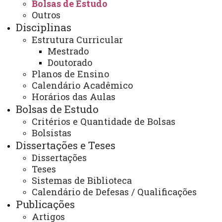
Bolsas de Estudo
ATUALIZAÇÃO MAIS RECENTE: 12 DE JULHO DE
Outros
2024
ACESSOS: 276
Disciplinas
Estrutura Curricular
Mestrado
Doutorado
Planos de Ensino
Contato:
Calendário Acadêmico
(45) 3220-7491
Horário de Atendimento:
Horários das Aulas
Segunda à sexta
Bolsas de Estudo
8h às 12h e da 13h ás 17h
Critérios e Quantidade de Bolsas
8h às 12h e da 13h às 17h
Bolsistas
E-mail:
cascavel.mestradoletras@unioeste.br
Dissertações e Teses
Dissertações
Teses
Sistemas de Biblioteca
Você está aqui:
Unioeste
Calendário de Defesas / Qualificações
PPGL - Pós-graduação em Letras - Cascavel
Publicações
Editais
Bolsas de Estudo
EDITAL Nº 066/2022-PPGL - CONVOCAÇÃO DE
Artigos
ALUNAS/ALUNOS CLASSIFICADAS/CLASSIFICADOS