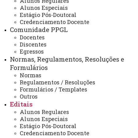
Alunos Regulares
EDITAL Nº 066/2022-PPGL -
Alunos Especiais
CONVOCAÇÃO DE
Estágio Pós-Doutoral
Credenciamento Docente
ALUNAS/ALUNOS
Comunidade PPGL
CLASSIFICADAS/CLASSIFICADOS
Docentes
PARA BOLSA DE ESTUDOS –
Discentes
NÍVEL MESTRADO,
Egressos
CONSIDERANDO-SE FOMENTO
Normas, Regulamentos, Resoluções e
DE BOLSA DEMANDA
Formulários
SOCIAL/CAPES.
Normas
Regulamentos / Resoluções
Formulários / Templates
Outros
EDITAL Nº 066/2022-PPGL - CONVOCAÇÃO DE
Editais
ALUNAS/ALUNOS CLASSIFICADAS/CLASSIFICADOS
Alunos Regulares
Alunos Especiais
PARA BOLSA DE ESTUDOS – NÍVEL MESTRADO,
Estágio Pós-Doutoral
CONSIDERANDO-SE FOMENTO DE BOLSA
Credenciamento Docente
DEMANDA SOCIAL/CAPES.