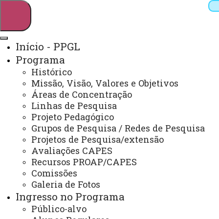
Início - PPGL
Programa
Pesquisar
Histórico
Missão, Visão, Valores e Objetivos
Áreas de Concentração
Linhas de Pesquisa
Webmail
Sistemas
Telefones
Projeto Pedagógico
Arquivo Virtual
Campus
Grupos de Pesquisa / Redes de Pesquisa
Projetos de Pesquisa/extensão
Avaliações CAPES
Recursos PROAP/CAPES
Comissões
Galeria de Fotos
Mestrado e Doutorado em Letras
Ingresso no Programa
Público-alvo