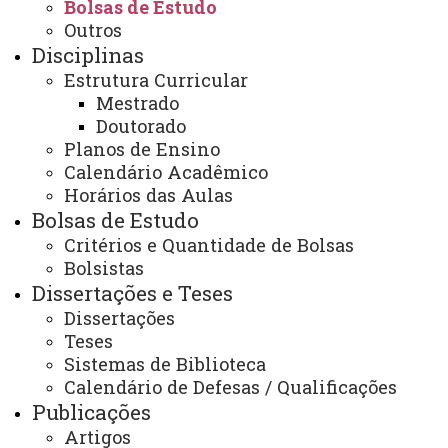
Bolsas de Estudo
Outros
Disciplinas
Contato:
Estrutura Curricular
(45) 3220-7491
Mestrado
Horário de Atendimento:
Doutorado
Segunda à sexta
8h às 12h e da 13h ás 17h
Planos de Ensino
8h às 12h e da 13h às 17h
Calendário Acadêmico
E-mail:
Horários das Aulas
cascavel.mestradoletras@unioeste.br
Bolsas de Estudo
Critérios e Quantidade de Bolsas
Bolsistas
Dissertações e Teses
Você está aqui:
Unioeste
PPGL - Pós-graduação em Letras - Cascavel
Dissertações
Editais
Bolsas de Estudo
Teses
EDITAL Nº 043/2022-PPGL - CONVOCAÇÃO DE
ALUNA CLASSIFICADA PARA BOLSA DE ESTUDOS –
Sistemas de Biblioteca
NÍVEL DOUTORADO, CONSIDERANDO-SE FOMENTO
Calendário de Defesas / Qualificações
DE BOLSA DEMANDA SOCIAL/CAPES.
Publicações
Artigos