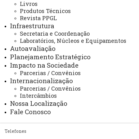
Livros
Produtos Técnicos
Revista PPGL
Infraestrutura
ACESSE
Secretaria e Coordenação
Acesso Restrito (Editores do Portal)
Laboratórios, Núcleos e Equipamentos
Autoavaliação
Arquivo Virtual
Planejamento Estratégico
Bibliotecas
Impacto na Sociedade
Parcerias / Convênios
Identidade Visual
Internacionalização
Mapa do Site
Parcerias / Convênios
Intercâmbios
Ouvidoria
Nossa Localização
Portal Office 365
Fale Conosco
Sistemas
Telefones