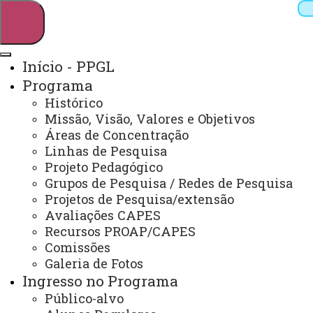
Início - PPGL
Programa
Pesquisar
Histórico
Missão, Visão, Valores e Objetivos
Áreas de Concentração
Linhas de Pesquisa
Webmail
Sistemas
Telefones
Projeto Pedagógico
Arquivo Virtual
Campus
Grupos de Pesquisa / Redes de Pesquisa
Projetos de Pesquisa/extensão
Avaliações CAPES
Recursos PROAP/CAPES
Comissões
Galeria de Fotos
Mestrado e Doutorado em Letras
Ingresso no Programa
Público-alvo