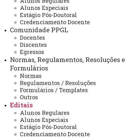
Alunos Regulares
EDITAL Nº 043/2022-PPGL -
Alunos Especiais
CONVOCAÇÃO DE ALUNA
Estágio Pós-Doutoral
Credenciamento Docente
CLASSIFICADA PARA BOLSA DE
Comunidade PPGL
ESTUDOS – NÍVEL DOUTORADO,
Docentes
CONSIDERANDO-SE FOMENTO
Discentes
DE BOLSA DEMANDA
Egressos
SOCIAL/CAPES.
Normas, Regulamentos, Resoluções e
Formulários
Normas
Regulamentos / Resoluções
EDITAL Nº 043/2022-PPGL - CONVOCAÇÃO DE
Formulários / Templates
ALUNA CLASSIFICADA PARA BOLSA DE ESTUDOS –
Outros
NÍVEL DOUTORADO, CONSIDERANDO-SE
Editais
FOMENTO DE BOLSA DEMANDA SOCIAL/CAPES.
Alunos Regulares
ATUALIZAÇÃO MAIS RECENTE: 12 DE JULHO DE
Alunos Especiais
2024
Estágio Pós-Doutoral
ACESSOS: 800
Credenciamento Docente