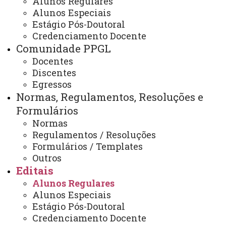
Alunos Regulares
EDITAL Nº 011/2024-PPGL -
Alunos Especiais
INSCRIÇÃO DE ALUNOS
Estágio Pós-Doutoral
Credenciamento Docente
REGULARES DO PROGRAMA DE
Comunidade PPGL
PÓS-GRADUAÇÃO EM LETRAS,
Docentes
NÍVEL DE MESTRADO, ÁREA DE
Discentes
CONCENTRAÇÃO EM
Egressos
LINGUAGEM E SOCIEDADE,
Normas, Regulamentos, Resoluções e
INTERESSADOS EM
Formulários
CONCORRER A BOLSA DE
Normas
Regulamentos / Resoluções
ESTUDOS.
Formulários / Templates
Outros
Editais
EDITAL Nº 011/2024-PPGL - Inscrição de alunos
Alunos Regulares
Alunos Especiais
regulares do Programa de Pós-Graduação em Letras,
Estágio Pós-Doutoral
nível de Mestrado, área de concentração em Linguagem
Credenciamento Docente
e Sociedade, interessados em concorrer a Bolsa de