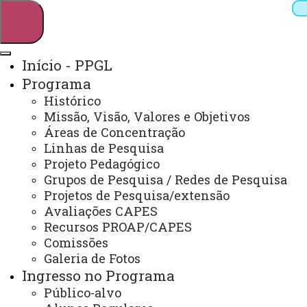
Início - PPGL
Programa
Pesquisar
Histórico
Missão, Visão, Valores e Objetivos
Áreas de Concentração
Linhas de Pesquisa
Webmail
Sistemas
Telefones
Projeto Pedagógico
Arquivo Virtual
Campus
Grupos de Pesquisa / Redes de Pesquisa
Projetos de Pesquisa/extensão
Avaliações CAPES
Recursos PROAP/CAPES
Comissões
Galeria de Fotos
Mestrado e Doutorado em Letras
Ingresso no Programa
Público-alvo