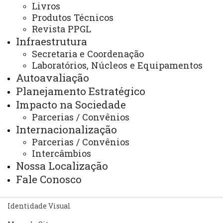
Livros
Editais
Alunos Regulares
Produtos Técnicos
EDITAL Nº 011/2024-PPGL - INSCRIÇÃO DE ALUNOS
REGULARES DO PROGRAMA DE PÓS-GRADUAÇÃO EM
Revista PPGL
LETRAS, NÍVEL DE MESTRADO, ÁREA DE
Infraestrutura
CONCENTRAÇÃO EM LINGUAGEM E SOCIEDADE,
Secretaria e Coordenação
INTERESSADOS EM CONCORRER A BOLSA DE
ESTUDOS.
Laboratórios, Núcleos e Equipamentos
Autoavaliação
Planejamento Estratégico
Impacto na Sociedade
Parcerias / Convênios
Internacionalização
ACESSE
Parcerias / Convênios
Acesso Restrito (Editores do Portal)
Intercâmbios
Nossa Localização
Arquivo Virtual
Fale Conosco
Bibliotecas
Identidade Visual