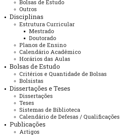
Bolsas de Estudo
Estudos.
Outros
Disciplinas
ATUALIZAÇÃO MAIS RECENTE: 12 DE JULHO DE
Estrutura Curricular
2024
Mestrado
ACESSOS: 756
Doutorado
Planos de Ensino
Calendário Acadêmico
Horários das Aulas
Contato:
Bolsas de Estudo
(45) 3220-7491
Critérios e Quantidade de Bolsas
Horário de Atendimento:
Bolsistas
Segunda à sexta
8h às 12h e da 13h ás 17h
Dissertações e Teses
8h às 12h e da 13h às 17h
Dissertações
E-mail:
Teses
cascavel.mestradoletras@unioeste.br
Sistemas de Biblioteca
Calendário de Defesas / Qualificações
Publicações
Você está aqui:
Unioeste
Artigos
PPGL - Pós-graduação em Letras - Cascavel