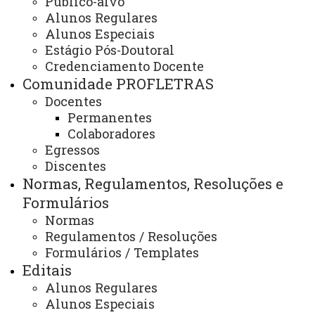
Público-alvo
Secretaria e Coordenação
Alunos Regulares
Alunos Especiais
Estágio Pós-Doutoral
Credenciamento Docente
ATUALIZAÇÃO MAIS RECENTE: 11 DE MARÇO DE
Comunidade PROFLETRAS
2025
ACESSOS: 3605
Docentes
Permanentes
Colaboradores
Egressos
Contato:
Discentes
(45) 3220-7289
Horário de Atendimento:
Normas, Regulamentos, Resoluções e
Segunda à sexta
Formulários
08:00 às 12:00
13:00 às 17:00
Normas
E-mail:
Regulamentos / Resoluções
mestrado.profletras@unioeste.br
Formulários / Templates
Editais
Alunos Regulares
Você está aqui:
Unioeste
Alunos Especiais
PROFLETRAS - Pós-graduação Profissional em