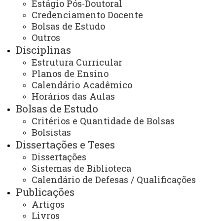
Estágio Pós-Doutoral
Letras - Cascavel
Infraestrutura
Secretaria e Coordenação
Credenciamento Docente
Bolsas de Estudo
Outros
Disciplinas
Estrutura Curricular
Planos de Ensino
Calendário Acadêmico
ACESSE
Horários das Aulas
Acesso Restrito (Editores do Portal)
Bolsas de Estudo
Arquivo Virtual
Critérios e Quantidade de Bolsas
Bolsistas
Bibliotecas
Dissertações e Teses
Identidade Visual
Dissertações
Sistemas de Biblioteca
Mapa do Site
Calendário de Defesas / Qualificações
Publicações
Ouvidoria
Artigos
Portal Office 365
Livros