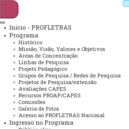
Início - PROFLETRAS
Programa
Pesquisar
Histórico
Missão, Visão, Valores e Objetivos
Áreas de Concentração
Linhas de Pesquisa
Webmail
Sistemas
Telefones
Projeto Pedagógico
Arquivo Virtual
Campus
Grupos de Pesquisa / Redes de Pesquisa
Projetos de Pesquisa/extensão
Avaliações CAPES
Recursos PROAP/CAPES
Comissões
Galeria de Fotos
Mestrado Profissional em Letras
Acesso ao PROFLETRAS Nacional
Ingresso no Programa