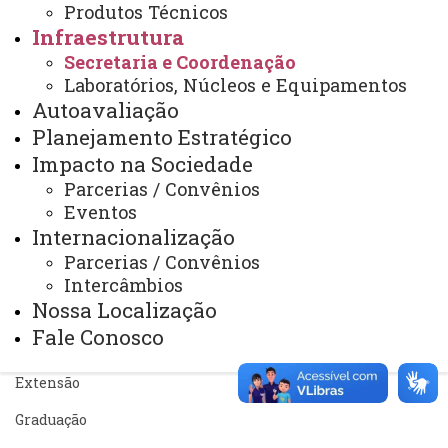
Produtos Técnicos
Sistemas
Infraestrutura
Telefones
Secretaria e Coordenação
Laboratórios, Núcleos e Equipamentos
Webmail
Autoavaliação
Planejamento Estratégico
Impacto na Sociedade
REITORIA
Parcerias / Convênios
Secretaria Geral
Eventos
Gabinete Reitoria
Internacionalização
Parcerias / Convênios
Secretaria dos Conselhos Superiores
Intercâmbios
Nossa Localização
PRÓ-REITORIAS
Fale Conosco
Administração e Finanças
Extensão
Graduação