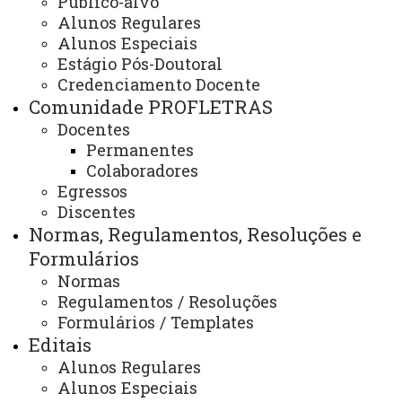
Público-alvo
Calendário de Defesas /
Alunos Regulares
Qualificações
Alunos Especiais
Estágio Pós-Doutoral
Credenciamento Docente
Comunidade PROFLETRAS
Docentes
Permanentes
Colaboradores
Cronograma das Bancas de defesa de Dissertação
Egressos
2023.
Discentes
Normas, Regulamentos, Resoluções e
Data da Defesa:
19/06/2023 às 14h - Remota
Formulários
síncrona
Normas
Título:
“Uso das conjunções coordenativas como
Regulamentos / Resoluções
Formulários / Templates
elemento de coesão textual e operador argumentativo:
Editais
uma proposta didática para o 8º ano do Ensino
Alunos Regulares
Fundamental”
Alunos Especiais
Autor(a):
Anderson Ribeiro Dias