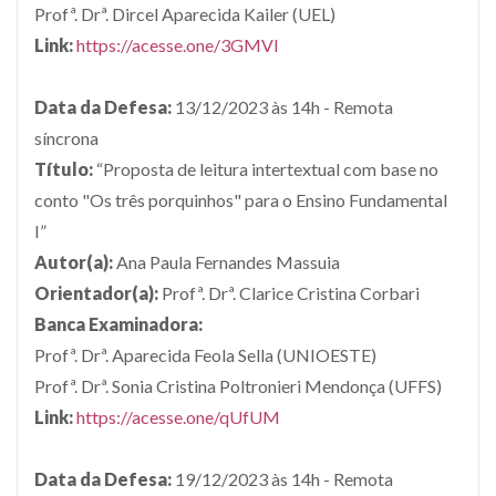
Profª. Drª. Dircel Aparecida Kailer (UEL)
Link:
https://acesse.one/3GMVl
D
ata da Defesa:
13/12/2023 às 14h - Remota
síncrona
Título:
“Proposta de leitura intertextual com base no
conto "Os três porquinhos" para o Ensino Fundamental
I”
Autor(a):
Ana Paula Fernandes Massuia
Orientador(a):
Profª. Drª. Clarice Cristina Corbari
Banca Examinadora:
Profª. Drª. Aparecida Feola Sella (UNIOESTE)
Profª. Drª. Sonia Cristina Poltronieri Mendonça (UFFS)
Link:
https://acesse.one/qUfUM
D
ata da Defesa:
19/12/2023 às 14h - Remota