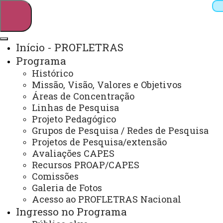
Início - PROFLETRAS
Programa
Pesquisar
Histórico
Missão, Visão, Valores e Objetivos
Áreas de Concentração
Linhas de Pesquisa
Webmail
Sistemas
Telefones
Projeto Pedagógico
Arquivo Virtual
Campus
Grupos de Pesquisa / Redes de Pesquisa
Projetos de Pesquisa/extensão
Avaliações CAPES
Recursos PROAP/CAPES
Comissões
Galeria de Fotos
Mestrado Profissional em Letras
Acesso ao PROFLETRAS Nacional
Ingresso no Programa