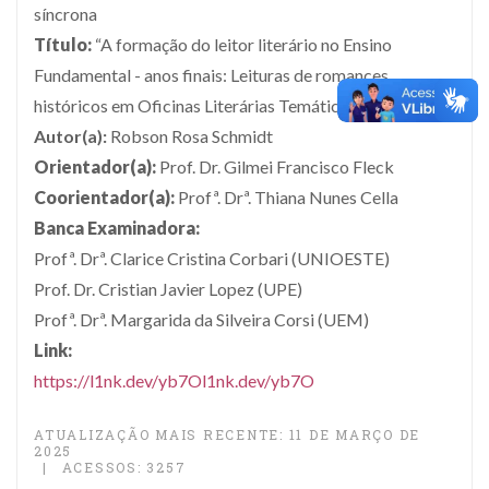
síncrona
Título:
“A formação do leitor literário no Ensino
Fundamental - anos finais: Leituras de romances
históricos em Oficinas Literárias Temáticas”
Autor(a):
Robson Rosa Schmidt
Orientador(a):
Prof. Dr. Gilmei Francisco Fleck
Coorientador(a):
Profª. Drª. Thiana Nunes Cella
Banca Examinadora:
Profª. Drª. Clarice Cristina Corbari (UNIOESTE)
Prof. Dr. Cristian Javier Lopez (UPE)
Profª. Drª. Margarida da Silveira Corsi (UEM)
Link:
https://l1nk.dev/yb7Ol1nk.dev/yb7O
ATUALIZAÇÃO MAIS RECENTE: 11 DE MARÇO DE
2025
ACESSOS: 3257