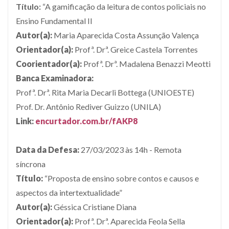
Título:
“A gamificação da leitura de contos policiais no
Ensino Fundamental II
Autor(a):
Maria Aparecida Costa Assunção Valença
Orientador(a):
Profª. Drª. Greice Castela Torrentes
Coorientador(a):
Profª. Drª. Madalena Benazzi Meotti
Banca Examinadora:
Profª. Drª. Rita Maria Decarli Bottega (UNIOESTE)
Prof. Dr. Antônio Rediver Guizzo (UNILA)
Link:
encurtador.com.br/fAKP8
D
ata da Defesa:
27/03/2023 às 14h - Remota
síncrona
Título:
“Proposta de ensino sobre contos e causos e
aspectos da intertextualidade”
Autor(a):
Géssica Cristiane Diana
Orientador(a):
Profª. Drª.
Aparecida Feola Sella