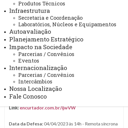
Produtos Técnicos
Infraestrutura
Secretaria e Coordenação
Data da Defesa:
05/04/2023 às 14h - Remota
Laboratórios, Núcleos e Equipamentos
síncrona
Autoavaliação
Título:
“Representações de quilombos e quilombolas na
Planejamento Estratégico
literatura infantil e juvenil brasileira: formação de
Impacto na Sociedade
leitores no Ensino Fundamental - anos finais”
Parcerias / Convênios
Autor(a):
Raimundo Nonato Duarte Corrêa
Eventos
Internacionalização
Orientador(a):
Prof. Dr. Gilmei Francisco Fleck
Parcerias / Convênios
Coorientador(a):
Prof. Dr. Cristian Javier Lopez
Intercâmbios
Banca Examinadora:
Nossa Localização
Profª. Drª. Clarice Cristina Corbari (UNIOESTE)
Fale Conosco
Profª. Drª. Laurenia Souto Sales (UFPB)
Link:
encurtador.com.br/ijwVW
Data da Defesa:
04/04/2023 às 14h - Remota síncrona