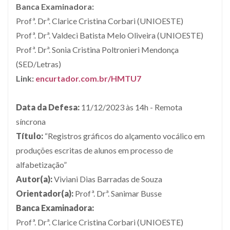
Banca Examinadora:
Profª. Drª. Clarice Cristina Corbari (UNIOESTE)
Profª. Drª. Valdeci Batista Melo Oliveira (UNIOESTE)
Profª. Drª. Sonia Cristina Poltronieri Mendonça
(SED/Letras)
Link:
encurtador.com.br/HMTU7
D
ata da Defesa:
11/12/2023 às 14h - Remota
síncrona
Título:
“Registros gráficos do alçamento vocálico em
produções escritas de alunos em processo de
alfabetização”
Autor(a):
Viviani Dias Barradas de Souza
Orientador(a):
Profª. Drª. Sanimar Busse
Banca Examinadora:
Profª. Drª. Clarice Cristina Corbari (UNIOESTE)