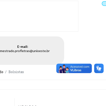
E-mail:
mestrado.profletras@unioeste.br
do
Bolsistas