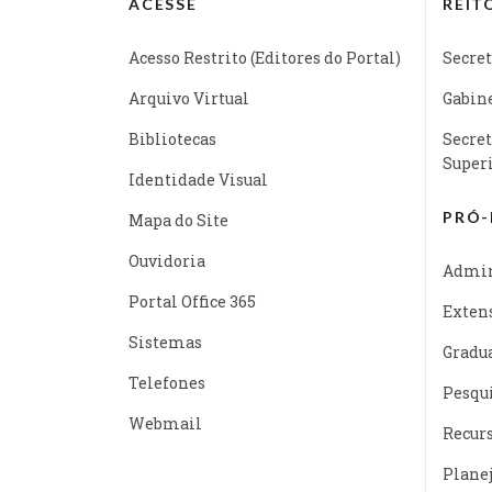
ACESSE
REIT
Acesso Restrito (Editores do Portal)
Secret
Arquivo Virtual
Gabine
Bibliotecas
Secret
Super
Identidade Visual
PRÓ-
Mapa do Site
Ouvidoria
Admin
Portal Office 365
Exten
Sistemas
Gradu
Telefones
Pesqu
Webmail
Recur
Plane