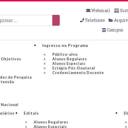
Webmail
Sis
sar
Telefones
Arquiv
Campus
Ingresso no Programa
Público-alvo
e Objetivos
Alunos Regulares
Alunos Especiais
Estágio Pós-Doutoral
Credenciamento Docente
edes de Pesquisa
xtensão
S
 Nacional
ulários
Editais
Di
Alunos Regulares
Alunos Especiais