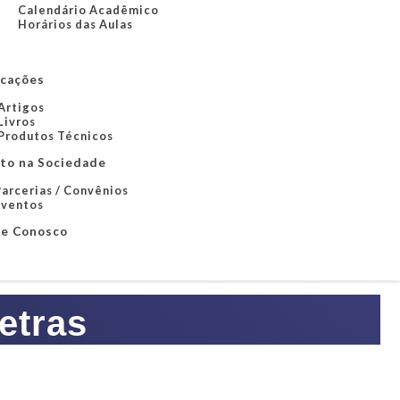
Calendário Acadêmico
Horários das Aulas
icações
Artigos
Livros
Produtos Técnicos
to na Sociedade
arcerias / Convênios
Eventos
le Conosco
etras