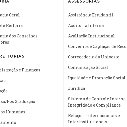
ORIA
ASSESSORIAS
aria Geral
Assistência Estudantil
te Reitoria
Auditoria Interna
aria dos Conselhos
Avaliação Institucional
iores
Convênios e Captação de Recu
REITORIAS
Corregedoria da Unioeste
Comunicação Social
istração e Finanças
Igualdade e Promoção Social
são
Jurídica
ação
Sistema de Controle Interno,
isa/Pós Graduação
Integridade e Compliance
sos Humanos
Relações Internacionais e
Interinstitucionais
jamento