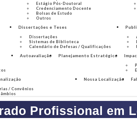
Estágio Pós-Doutoral
Credenciamento Docente
Bolsas de Estudo
Outros
Dissertações e Teses
Publ
Dissertações
Sistemas de Biblioteca
Calendário de Defesas / Qualificações
Autoavaliação
Planejamento Estratégico
Impac
P
tos
onalização
Nossa Localização
Fa
rias / Convênios
câmbios
rado Profissional em L