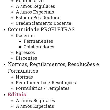
Público-alvo
Edital 010-2022-PROFLETRAS -
Alunos Regulares
ABERTURA DE PROCESSO
Alunos Especiais
Estágio Pós-Doutoral
SELETIVO PARA
Credenciamento Docente
CREDENCIAMENTO DE
Comunidade PROFLETRAS
DOCENTES PERMANENTES E
Docentes
COLABORADORES AO
Permanentes
PROGRAMA DE PÓS-
Colaboradores
GRADUAÇÃO – MESTRADO
Egressos
Discentes
PROFISSIONAL EM LETRAS –
Normas, Regulamentos, Resoluções e
PROFLETRAS
Formulários
Normas
Regulamentos / Resoluções
Formulários / Templates
Edital 010-2022 abertura de processo seletivo para
Editais
credenciamento de docentes permanentes e
Alunos Regulares
colaboradores
Alunos Especiais