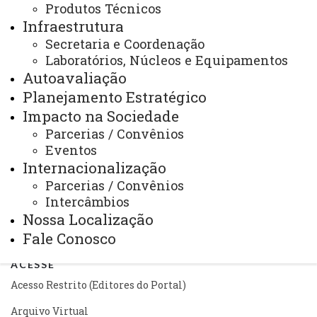
Produtos Técnicos
mestrado.profletras@unioeste.br
Infraestrutura
Secretaria e Coordenação
Você está aqui:
Unioeste
Laboratórios, Núcleos e Equipamentos
PROFLETRAS - Pós-graduação Profissional em
Autoavaliação
Letras - Cascavel
Planejamento Estratégico
Editais
Credenciamento Docente
Edital 010-2022-PROFLETRAS - ABERTURA DE
Impacto na Sociedade
PROCESSO SELETIVO PARA CREDENCIAMENTO DE
Parcerias / Convênios
DOCENTES PERMANENTES E COLABORADORES AO
PROGRAMA DE PÓS-GRADUAÇÃO – MESTRADO
Eventos
PROFISSIONAL EM LETRAS – PROFLETRAS
Internacionalização
Parcerias / Convênios
Intercâmbios
Nossa Localização
Fale Conosco
ACESSE
Acesso Restrito (Editores do Portal)
Arquivo Virtual