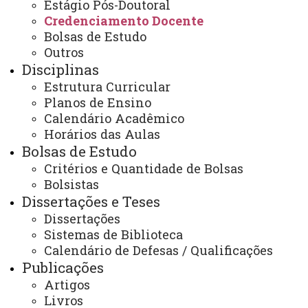
Estágio Pós-Doutoral
Credenciamento Docente
Bolsas de Estudo
ANEXO I – EDITAL Nº 010/2022 –
Outros
PROFLETRAS/CASCAVEL
Disciplinas
Estrutura Curricular
Planos de Ensino
ANEXO II – EDITAL Nº 010/2022 –
Calendário Acadêmico
PROFLETRAS/CASCAVEL
Horários das Aulas
ATUALIZAÇÃO MAIS RECENTE: 12 DE MARÇO DE
Bolsas de Estudo
2025
Critérios e Quantidade de Bolsas
ACESSOS: 1203
Bolsistas
Dissertações e Teses
Dissertações
Contato:
Sistemas de Biblioteca
(45) 3220-7289
Calendário de Defesas / Qualificações
Horário de Atendimento:
Publicações
Segunda à sexta
08:00 às 12:00
Artigos
13:00 às 17:00
Livros
E-mail: