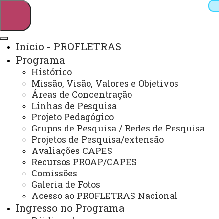
Início - PROFLETRAS
Programa
Pesquisar
Histórico
Missão, Visão, Valores e Objetivos
Áreas de Concentração
Linhas de Pesquisa
Webmail
Sistemas
Telefones
Projeto Pedagógico
Arquivo Virtual
Campus
Grupos de Pesquisa / Redes de Pesquisa
Projetos de Pesquisa/extensão
Avaliações CAPES
Recursos PROAP/CAPES
Comissões
Galeria de Fotos
Mestrado Profissional em Letras
Acesso ao PROFLETRAS Nacional
Ingresso no Programa