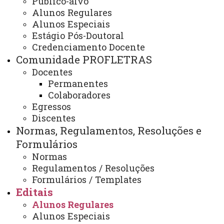
Público-alvo
Abertura de Inscrição para
Alunos Regulares
seleção de aluno regular do
Alunos Especiais
Estágio Pós-Doutoral
Mestrado Profissional em Letras
Credenciamento Docente
turma 2026/2028
Comunidade PROFLETRAS
Docentes
Permanentes
Colaboradores
Abertura de Inscrição para seleção de aluno regular do
Egressos
Mestrado Profissional em Letras turma 2026/2028
Discentes
ATUALIZAÇÃO MAIS RECENTE: 02 DE SETEMBRO
Normas, Regulamentos, Resoluções e
DE 2025
ACESSOS: 298
Formulários
Normas
Regulamentos / Resoluções
Formulários / Templates
Contato:
(45) 3220-7289
Editais
Horário de Atendimento:
Alunos Regulares
Segunda à sexta
Alunos Especiais
08:00 às 12:00