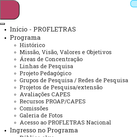
Início - PROFLETRAS
Programa
Pesquisar
Histórico
Missão, Visão, Valores e Objetivos
Áreas de Concentração
Linhas de Pesquisa
Webmail
Sistemas
Telefones
Projeto Pedagógico
Arquivo Virtual
Campus
Grupos de Pesquisa / Redes de Pesquisa
Projetos de Pesquisa/extensão
Avaliações CAPES
Recursos PROAP/CAPES
Comissões
Galeria de Fotos
Mestrado Profissional em Letras
Acesso ao PROFLETRAS Nacional
Ingresso no Programa