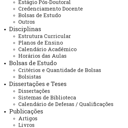
13:00 às 17:00
Estágio Pós-Doutoral
E-mail:
Credenciamento Docente
mestrado.profletras@unioeste.br
Bolsas de Estudo
Outros
Disciplinas
Você está aqui:
Unioeste
Estrutura Curricular
PROFLETRAS - Pós-graduação Profissional em
Letras - Cascavel
Planos de Ensino
Editais
Alunos Regulares
Calendário Acadêmico
Abertura de Inscrição para seleção de aluno regular
Horários das Aulas
do Mestrado Profissional em Letras turma 2026/2028
Bolsas de Estudo
Critérios e Quantidade de Bolsas
Bolsistas
Dissertações e Teses
Dissertações
Sistemas de Biblioteca
ACESSE
Calendário de Defesas / Qualificações
Acesso Restrito (Editores do Portal)
Publicações
Artigos
Arquivo Virtual
Livros