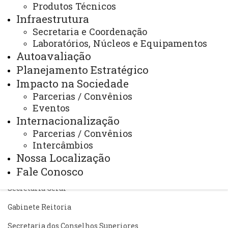
Bibliotecas
Produtos Técnicos
Infraestrutura
Identidade Visual
Secretaria e Coordenação
Mapa do Site
Laboratórios, Núcleos e Equipamentos
Autoavaliação
Ouvidoria
Planejamento Estratégico
Portal Office 365
Impacto na Sociedade
Parcerias / Convênios
Sistemas
Eventos
Telefones
Internacionalização
Parcerias / Convênios
Webmail
Intercâmbios
Nossa Localização
Fale Conosco
REITORIA
Secretaria Geral
Gabinete Reitoria
Secretaria dos Conselhos Superiores