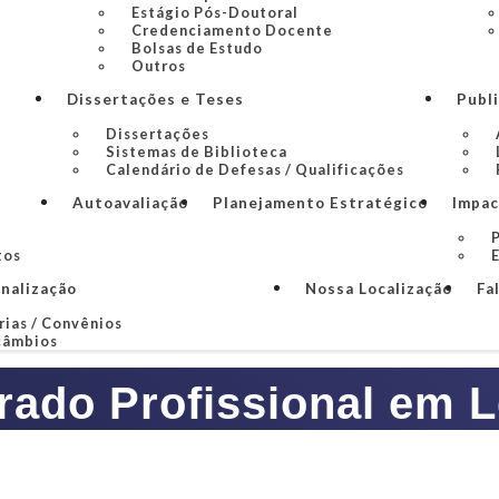
Estágio Pós-Doutoral
Credenciamento Docente
Bolsas de Estudo
Outros
Dissertações e Teses
Publ
Dissertações
Sistemas de Biblioteca
Calendário de Defesas / Qualificações
Autoavaliação
Planejamento Estratégico
Impac
P
tos
onalização
Nossa Localização
Fa
rias / Convênios
câmbios
rado Profissional em L