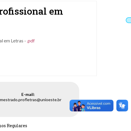
rofissional em
al em Letras
-
.pdf
E-mail:
mestrado.profletras@unioeste.br
nos Regulares