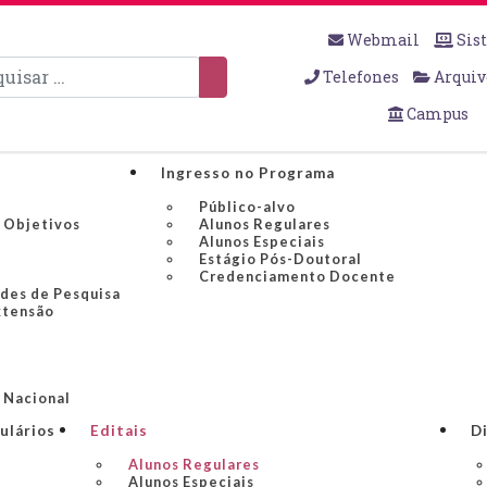
Webmail
Sis
sar
Telefones
Arquiv
Campus
Ingresso no Programa
Público-alvo
e Objetivos
Alunos Regulares
Alunos Especiais
Estágio Pós-Doutoral
Credenciamento Docente
edes de Pesquisa
xtensão
S
 Nacional
ulários
Editais
Di
Alunos Regulares
Alunos Especiais