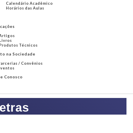
Calendário Acadêmico
Horários das Aulas
icações
Artigos
Livros
Produtos Técnicos
to na Sociedade
arcerias / Convênios
Eventos
le Conosco
etras