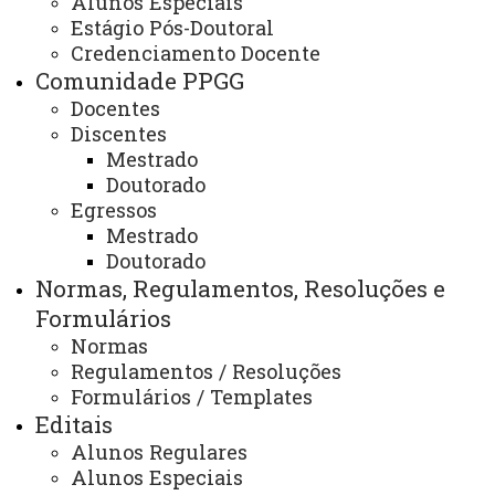
Alunos Especiais
Artigos
Estágio Pós-Doutoral
Credenciamento Docente
Comunidade PPGG
Docentes
ATUALIZAÇÃO MAIS RECENTE: 13 DE AGOSTO DE
2024
Discentes
ACESSOS: 858
Mestrado
Doutorado
Egressos
Mestrado
Doutorado
Contato:
(46) 3520-4845
Normas, Regulamentos, Resoluções e
Horário de Atendimento:
Formulários
Segunda à sexta
Normas
07:00 às 11:00
13:00 às 17:00
Regulamentos / Resoluções
E-mail:
Formulários / Templates
beltrao.ppggfb@unioeste.br
Editais
Alunos Regulares
Alunos Especiais