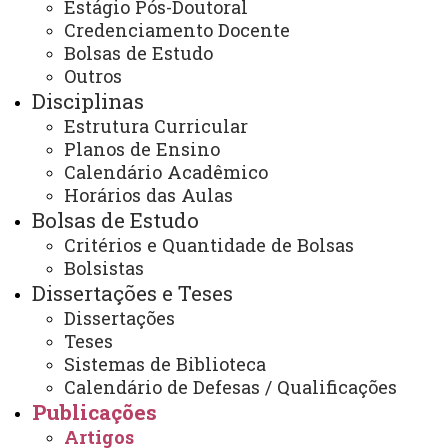
Estágio Pós-Doutoral
Você está aqui:
Unioeste
PPGG - Pós-graduação em Geografia - Francisco
Credenciamento Docente
Beltrão
Bolsas de Estudo
Publicações
Artigos
Outros
Disciplinas
Estrutura Curricular
Planos de Ensino
Calendário Acadêmico
Horários das Aulas
ACESSE
Bolsas de Estudo
Acesso Restrito (Editores do Portal)
Critérios e Quantidade de Bolsas
Bolsistas
Arquivo Virtual
Dissertações e Teses
Bibliotecas
Dissertações
Teses
Identidade Visual
Sistemas de Biblioteca
Calendário de Defesas / Qualificações
Mapa do Site
Publicações
Ouvidoria
Artigos