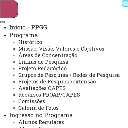
Início - PPGG
Programa
Pesquisar
Histórico
Missão, Visão, Valores e Objetivos
Áreas de Concentração
Linhas de Pesquisa
Webmail
Sistemas
Telefones
Projeto Pedagógico
Arquivo Virtual
Campus
Grupos de Pesquisa / Redes de Pesquisa
Projetos de Pesquisa/extensão
Avaliações CAPES
Recursos PROAP/CAPES
Comissões
Galeria de Fotos
Mestrado e Doutorado em Geografia
Ingresso no Programa
Alunos Regulares