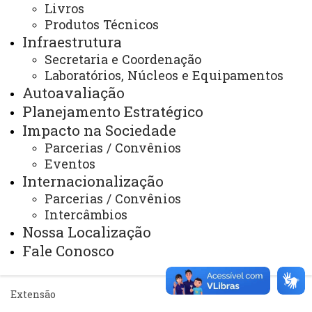
Livros
Portal Office 365
Produtos Técnicos
Sistemas
Infraestrutura
Secretaria e Coordenação
Telefones
Laboratórios, Núcleos e Equipamentos
Webmail
Autoavaliação
Planejamento Estratégico
Impacto na Sociedade
REITORIA
Parcerias / Convênios
Eventos
Secretaria Geral
Internacionalização
Gabinete Reitoria
Parcerias / Convênios
Intercâmbios
Secretaria dos Conselhos Superiores
Nossa Localização
Fale Conosco
PRÓ-REITORIAS
Administração e Finanças
Extensão