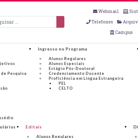
Webmail
Sis
sar
Telefones
Arquiv
Campus
Ingresso no Programa
Alunos Regulares
jetivos
Alunos Especiais
Estágio Pós-Doutoral
 de Pesquisa
Credenciamento Docente
Proficiência em Lingua Estrangeira
PEL
nsão
CELTO
ssédio
ulários
Editais
Di
Alunos Regulares