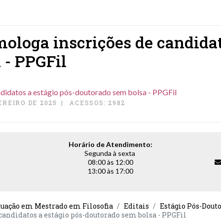
mologa inscrições de candidat
 - PPGFil
ndidatos a estágio pós-doutorado sem bolsa - PPGFil
EREIRO DE 2025
ACESSOS: 2982
Horário de Atendimento:
Segunda à sexta
08:00 às 12:00
13:00 às 17:00
duação em Mestrado em Filosofia
Editais
Estágio Pós-Dout
candidatos a estágio pós-doutorado sem bolsa - PPGFil