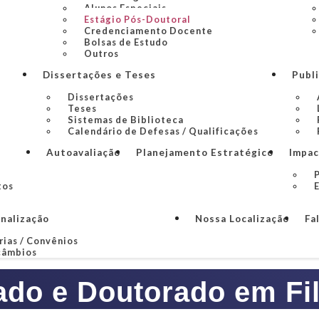
Alunos Especiais
Estágio Pós-Doutoral
Credenciamento Docente
Bolsas de Estudo
Outros
Dissertações e Teses
Publ
Dissertações
Teses
Sistemas de Biblioteca
Calendário de Defesas / Qualificações
Autoavaliação
Planejamento Estratégico
Impac
P
tos
onalização
Nossa Localização
Fa
rias / Convênios
câmbios
ado e Doutorado em Fil