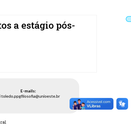
os a estágio pós-
E-mails:
toledo.ppgfilosofia@unioeste.br
oral