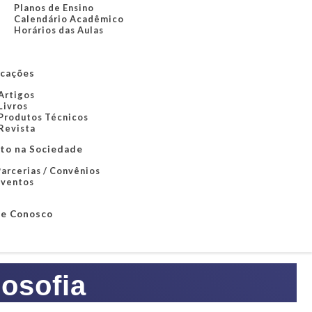
Planos de Ensino
Calendário Acadêmico
Horários das Aulas
icações
Artigos
Livros
Produtos Técnicos
Revista
to na Sociedade
arcerias / Convênios
Eventos
le Conosco
osofia