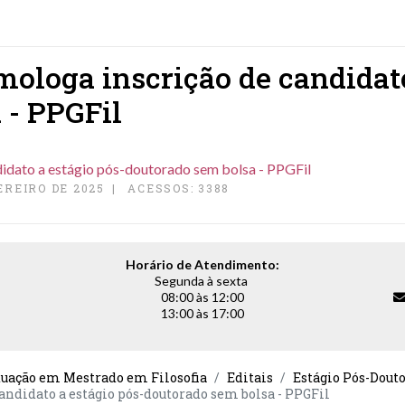
mologa inscrição de candidato
 - PPGFil
didato a estágio pós-doutorado sem bolsa - PPGFil
EREIRO DE 2025
ACESSOS: 3388
Horário de Atendimento:
Segunda à sexta
08:00 às 12:00
13:00 às 17:00
duação em Mestrado em Filosofia
Editais
Estágio Pós-Dout
candidato a estágio pós-doutorado sem bolsa - PPGFil