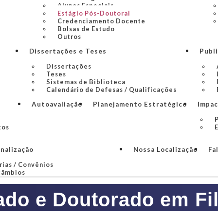
Alunos Especiais
Estágio Pós-Doutoral
Credenciamento Docente
Bolsas de Estudo
Outros
Dissertações e Teses
Publ
Dissertações
Teses
Sistemas de Biblioteca
Calendário de Defesas / Qualificações
Autoavaliação
Planejamento Estratégico
Impac
P
tos
onalização
Nossa Localização
Fa
rias / Convênios
câmbios
ado e Doutorado em Fil