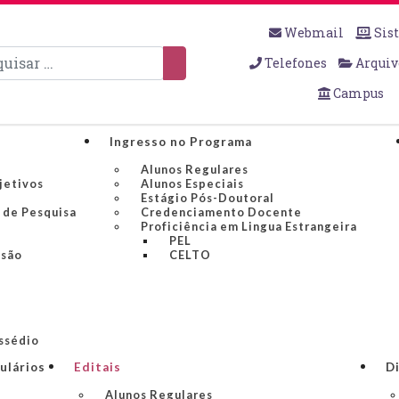
Webmail
Sis
sar
Telefones
Arquiv
Campus
Ingresso no Programa
Alunos Regulares
jetivos
Alunos Especiais
Estágio Pós-Doutoral
 de Pesquisa
Credenciamento Docente
Proficiência em Lingua Estrangeira
PEL
nsão
CELTO
ssédio
ulários
Editais
Di
Alunos Regulares