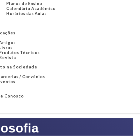
Planos de Ensino
Calendário Acadêmico
Horários das Aulas
icações
Artigos
Livros
Produtos Técnicos
Revista
to na Sociedade
arcerias / Convênios
Eventos
le Conosco
osofia