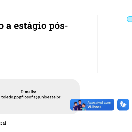
 a estágio pós-
E-mails:
toledo.ppgfilosofia@unioeste.br
oral