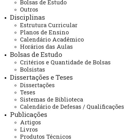
Bolsas de Estudo
ppgcomp-td@utfpr.edu.br
Outros
Disciplinas
Estrutura Curricular
Você está aqui:
Unioeste
PPGComp - Pós Graduação em Ciência da
Planos de Ensino
Computação - Cascavel
Calendário Acadêmico
Programa
Recursos PROAP/CAPES
Horários das Aulas
Bolsas de Estudo
Critérios e Quantidade de Bolsas
Bolsistas
Dissertações e Teses
Dissertações
ACESSE
Teses
Acesso Restrito (Editores do Portal)
Sistemas de Biblioteca
Calendário de Defesas / Qualificações
Arquivo Virtual
Publicações
Bibliotecas
Artigos
Livros
Identidade Visual
Produtos Técnicos