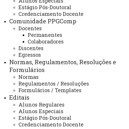
Alunos Especiais
Estágio Pós-Doutoral
Credenciamento Docente
Recursos Proap/Capes
Comunidade PPGComp
Docentes
Permanentes
Colaboradores
ATUALIZAÇÃO MAIS RECENTE: 20 DE SETEMBRO
Discentes
DE 2024
ACESSOS: 857
Egressos
Normas, Regulamentos, Resoluções e
Formulários
Normas
Contato:
(45) 3220 4306 - Unioeste Cascavel
Regulamentos / Resoluções
(45) 33796842 - UTFPR Toledo
Formulários / Templates
Redes Sociais:
Editais
Facebook: @ppgcomp.cascavel
Alunos Regulares
LinkedIn: @ppgcomp
Youtube: @ppgcomp.unioeste
Alunos Especiais
E-mails:
Estágio Pós-Doutoral
cascavel.ppgcomp@unioeste.br
Credenciamento Docente
ppgcomp.cascavel@gmail.com