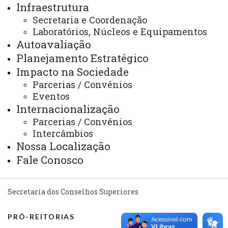
Mapa do Site
Infraestrutura
Secretaria e Coordenação
Ouvidoria
Laboratórios, Núcleos e Equipamentos
Autoavaliação
Portal Office 365
Planejamento Estratégico
Sistemas
Impacto na Sociedade
Telefones
Parcerias / Convênios
Eventos
Webmail
Internacionalização
Parcerias / Convênios
Intercâmbios
REITORIA
Nossa Localização
Secretaria Geral
Fale Conosco
Gabinete Reitoria
Secretaria dos Conselhos Superiores
PRÓ-REITORIAS