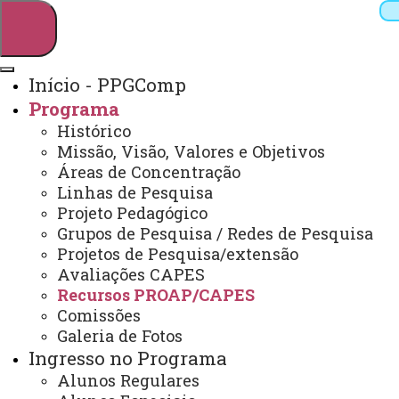
Início - PPGComp
Programa
Pesquisar
Histórico
Missão, Visão, Valores e Objetivos
Áreas de Concentração
Linhas de Pesquisa
Webmail
Sistemas
Telefones
Projeto Pedagógico
Arquivo Virtual
Campus
Grupos de Pesquisa / Redes de Pesquisa
Projetos de Pesquisa/extensão
Avaliações CAPES
Recursos PROAP/CAPES
Comissões
Galeria de Fotos
Ingresso no Programa
Alunos Regulares
Mestrado em Ciência da Computação