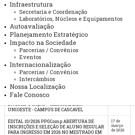
2026
Infraestrutura
DE ESTUDOS DO PPGComp – MESTRADO
2026, DA UNIOESTE – CAMPUS DE CASCAVEL
Secretaria e Coordenação
E CONVOCAÇÃO DOS CANDIDATOS DE
Laboratórios, Núcleos e Equipamentos
ACORDO COM A DISPONIBILIDADE DE
Autoavaliação
BOLSAS PARA O MÊS DE MAIO DE 2026
Planejamento Estratégico
EDITAL 12/2026 PPGComp RESULTADO DA
26 de
Impacto na Sociedade
março
CLASSIFICAÇÃO DOS CANDIDATOS A BOLSA
de 2026
DE ESTUDOS DO MESTRADO EM CIÊNCIA DA
Parcerias / Convênios
COMPUTAÇÃO 2026, DA UNIOESTE – E
Eventos
CONVOCAÇÃO DOS CANDIDATOS DE ACORDO
Internacionalização
COM A DISPONIBILDIADE DE BOLSAS PARA O
MÊS DE ABRIL DE 2026
Parcerias / Convênios
Intercâmbios
EDITAL 11/2026 PPGComp INSCRIÇÃO DE
23 de
Nossa Localização
março
ALUNOS REGULARES INTERESSADOS EM
de 2026
CONCORRER A BOLSA DE ESTUDOS 2026 DO
Fale Conosco
PROGRAMA DE PÓS-GRADUAÇÃO EM CIÊNCIA
DA COMPUTAÇÃO – MESTRADO, DA
UNIOESTE - CAMPUS DE CASCAVEL
EDITAL 10/2026 PPGComp ABERTURA DE
17 de
março
INSCRIÇÕES E SELEÇÃO DE ALUNO REGULAR
de 2026
PARA INGRESSO EM 2026 NO MESTRADO EM