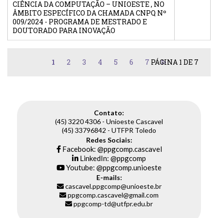
CIÊNCIA DA COMPUTAÇÃO – UNIOESTE , NO
ÂMBITO ESPECÍFICO DA CHAMADA CNPQ Nº
009/2024 - PROGRAMA DE MESTRADO E
DOUTORADO PARA INOVAÇÃO
1
2
3
4
5
6
7
PÁGINA 1 DE 7
Contato:
(45) 3220 4306 - Unioeste Cascavel
(45) 33796842 - UTFPR Toledo
Redes Sociais:
Facebook: @ppgcomp.cascavel
LinkedIn: @ppgcomp
Youtube: @ppgcomp.unioeste
E-mails:
cascavel.ppgcomp@unioeste.br
ppgcomp.cascavel@gmail.com
ppgcomp-td@utfpr.edu.br