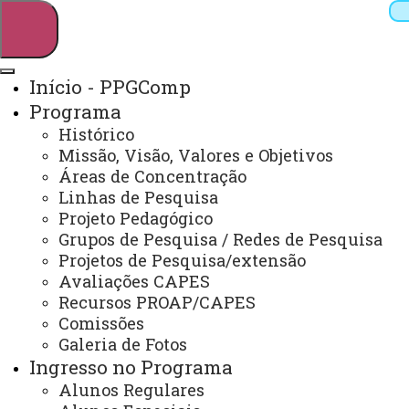
Início - PPGComp
Programa
Pesquisar
Histórico
Missão, Visão, Valores e Objetivos
Áreas de Concentração
Linhas de Pesquisa
Webmail
Sistemas
Telefones
Projeto Pedagógico
Arquivo Virtual
Campus
Grupos de Pesquisa / Redes de Pesquisa
Projetos de Pesquisa/extensão
Avaliações CAPES
Recursos PROAP/CAPES
Comissões
Galeria de Fotos
Ingresso no Programa
Alunos Regulares
Mestrado em Ciência da Computação